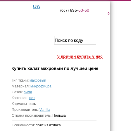
UA
695-
60-60
(067)
0
9 причин купить у нас
Купить
халат махровый
по лучшей цене
Тип ткани:
махровый
Материал:
микрофибра
Сезон:
зима
Капюшон:
нет
Карманы:
есть
Производитель:
Vanilla
Страна производитель:
Польша
Особенности:
пояс из атласа