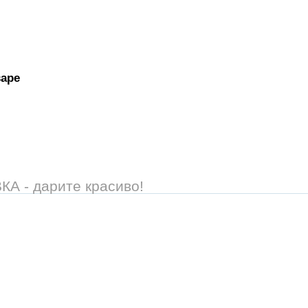
варе
 - дарите красиво!