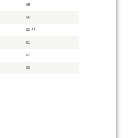
59
60
60-61
61
62
63