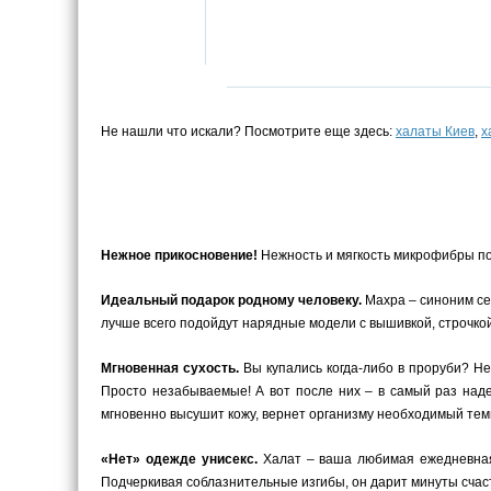
Не нашли что искали? Посмотрите еще здесь:
халаты Киев
,
х
Нежное прикосновение!
Нежность и мягкость микрофибры под
Идеальный подарок родному человеку.
Махра – синоним се
лучше всего подойдут нарядные модели с вышивкой, строчкой
Мгновенная сухость.
Вы купались когда-либо в проруби? Не
Просто незабываемые! А вот после них – в самый раз наде
мгновенно высушит кожу, вернет организму необходимый темп
«Нет» одежде унисекс.
Халат – ваша любимая ежедневная 
Подчеркивая соблазнительные изгибы, он дарит минуты счаст