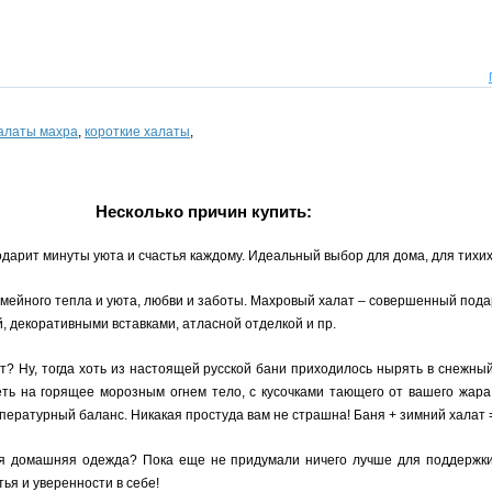
алаты махра
,
короткие халаты
,
Несколько причин купить:
арит минуты уюта и счастья каждому. Идеальный выбор для дома, для тихих 
мейного тепла и уюта, любви и заботы. Махровый халат – совершенный пода
, декоративными вставками, атласной отделкой и пр.
т? Ну, тогда хоть из настоящей русской бани приходилось нырять в снежны
ть на горящее морозным огнем тело, с кусочками тающего от вашего жара
ературный баланс. Никакая простуда вам не страшна! Баня + зимний халат 
домашняя одежда? Пока еще не придумали ничего лучше для поддержки о
ья и уверенности в себе!