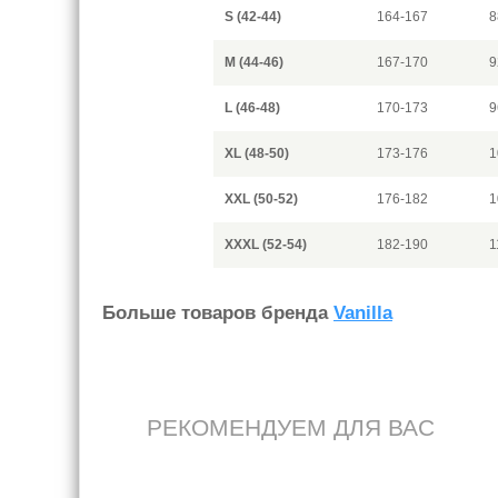
S (42-44)
164-167
8
M (44-46)
167-170
9
L (46-48)
170-173
9
XL (48-50)
173-176
1
XXL (50-52)
176-182
1
XXXL (52-54)
182-190
1
Больше товаров бренда
Vanilla
РЕКОМЕНДУЕМ ДЛЯ ВАС