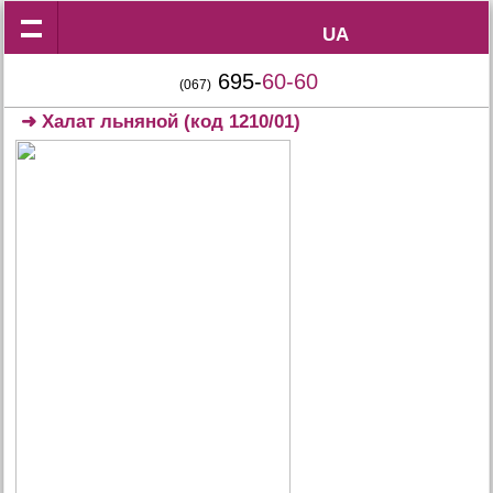
UA
UA
695-
60-60
(067)
➜
Халат льняной
(код 1210/01)