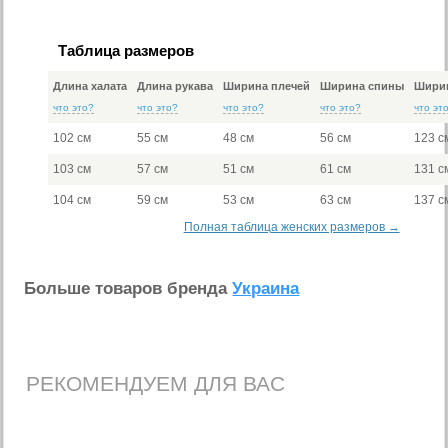
Таблица размеров
Длина халата
Длина рукава
Ширина плечей
Ширина спины
Ширин
что это?
что это?
что это?
что это?
что эт
102 см
55 см
48 см
56 см
123 с
103 см
57 см
51 см
61 см
131 с
104 см
59 см
53 см
63 см
137 с
Полная таблица женских размеров →
Больше товаров бренда
Украина
РЕКОМЕНДУЕМ ДЛЯ ВАС