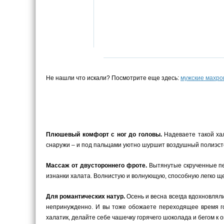
Не нашли что искали? Посмотрите еще здесь:
мужские махро
Плюшевый комфорт с ног до головы.
Надеваете такой хал
снаружи – и под пальцами уютно шуршит воздушный полиэст
Массаж от двустороннего фроте.
Вытянутые скрученные пет
изнанки халата. Волнистую и волнующую, способную легко щ
Для романтических натур.
Осень и весна всегда вдохновляли
непринужденно. И вы тоже обожаете переходящее время г
халатик, делайте себе чашечку горячего шоколада и бегом к о