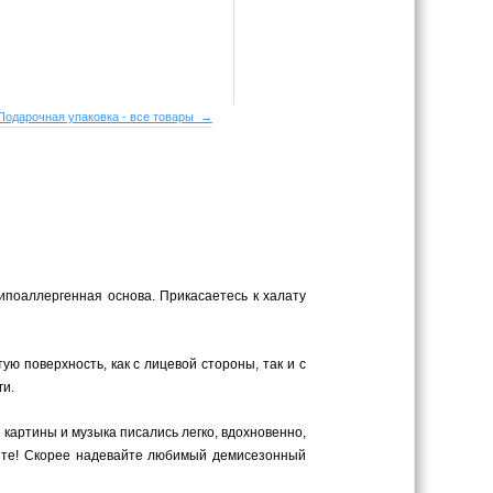
Подарочная упаковка - все товары →
ипоаллергенная основа. Прикасаетесь к халату
 поверхность, как с лицевой стороны, так и с
ги.
 картины и музыка писались легко, вдохновенно,
ите! Скорее надевайте любимый демисезонный