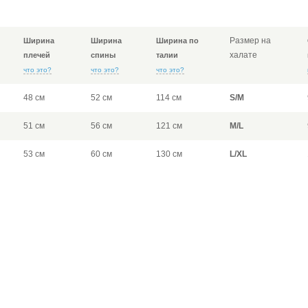
Размер на
Ширина
Ширина
Ширина по
халате
плечей
спины
талии
что это?
что это?
что это?
48 см
52 см
114 см
S/M
51 см
56 см
121 см
M/L
53 см
60 см
130 см
L/XL