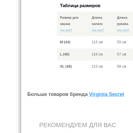
Таблица размеров
Размер для
Длина
Длина
заказа
халата
рукава
что это?
что это?
что это?
M (44)
115 см
55 см
L (46)
116 см
57 см
XL (48)
115 см
58 см
Больше товаров бренда
Virginia Secret
РЕКОМЕНДУЕМ ДЛЯ ВАС