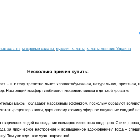
вые халаты
,
махровые халаты
,
мужские халаты
,
халаты женские Украина
Несколько причин купить:
ат – и к телу трепетно льнет хлопчатобумажная, натуральная, приятная, г
ер. Настоящий комфорт любимого плюшевого мишки в детской кроватке!
ельки махры обладают массажным эффектом, поскольку образуют волнистую
екотать рецепторы кожи, даря своему хозяину эфирное ощущение сладкой не
 творческих людей на создание всемирно известных шедевров. Стихи, проза,
ода за лирическое настроение и возвышенное вдохновение? Тогда – спеш
кну! Там уже ждет вас муза творчества!