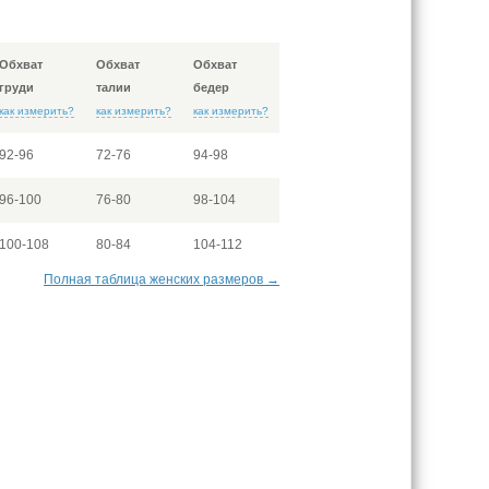
Обхват
Обхват
Обхват
груди
талии
бедер
как измерить?
как измерить?
как измерить?
92-96
72-76
94-98
96-100
76-80
98-104
100-108
80-84
104-112
Полная таблица женских размеров →