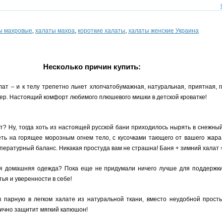
ы махровые
,
халаты махра
,
короткие халаты
,
халаты женские Украина
Несколько причин купить:
ат – и к телу трепетно льнет хлопчатобумажная, натуральная, приятная, г
ер. Настоящий комфорт любимого плюшевого мишки в детской кроватке!
т? Ну, тогда хоть из настоящей русской бани приходилось нырять в снежны
ть на горящее морозным огнем тело, с кусочками тающего от вашего жара
ературный баланс. Никакая простуда вам не страшна! Баня + зимний халат 
домашняя одежда? Пока еще не придумали ничего лучше для поддержки о
ья и уверенности в себе!
 парную в легком халате из натуральной ткани, вместо неудобной прост
лично защитит мягкий капюшон!