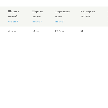
Размер на
Ширина
Ширина
Ширина по
халате
плечей
спины
талии
что это?
что это?
что это?
45 см
54 см
127 см
M