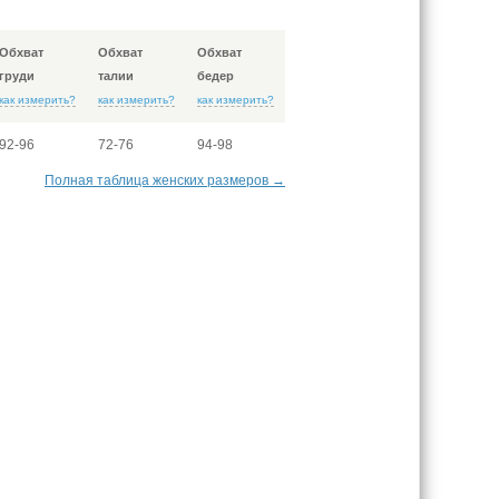
Обхват
Обхват
Обхват
груди
талии
бедер
как измерить?
как измерить?
как измерить?
92-96
72-76
94-98
Полная таблица женских размеров →