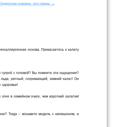
Подарочная упаковка - все товары →
ипоаллергенная основа. Прикасаетесь к халату
й сугроб с головой? Вы помните эти ощущения?
 льда, уютный, согревающий, зимний халат! Он
= здоровье!
гня в семейном очаге, чем короткий халатик!
ыни? Тогда – возьмите модель с капюшоном, и