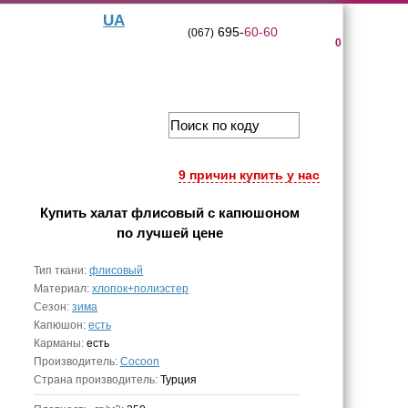
UA
695-
60-60
(067)
0
9 причин купить у нас
Купить
халат флисовый с капюшоном
по лучшей цене
Тип ткани:
флисовый
Материал:
хлопок+полиэстер
Сезон:
зима
Капюшон:
есть
Карманы:
есть
Производитель:
Cocoon
Страна производитель:
Турция