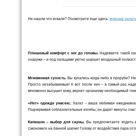
Не нашли что искали? Посмотрите еще здесь:
мужские халат
Плюшевый комфорт с ног до головы.
Надеваете такой хал
снаружи – и под пальцами уютно шуршит воздушный полиэст
Мгновенная сухость.
Вы купались когда-либо в проруби? Не
Просто незабываемые! А вот после них – в самый раз наде
мгновенно высушит кожу, вернет организму необходимый темп
«Нет» одежде унисекс.
Халат – ваша любимая ежедневная 
Подчеркивая соблазнительные изгибы, он дарит минуты счаст
Капюшон – выбор для сауны.
Вы предпочитаете ходить в
сэкономьте на банной шапке! Голову от воздействия пара от