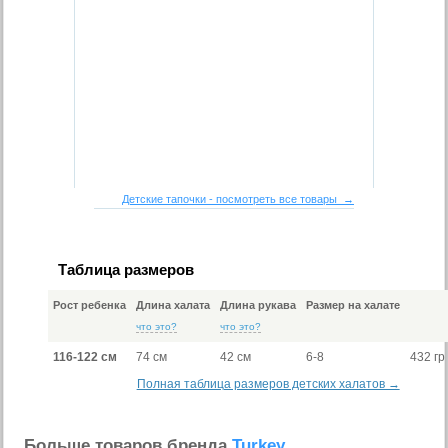
Детские тапочки - посмотреть все товары →
Таблица размеров
Рост ребенка
Длина халата
Длина рукава
Размер на халате
что это?
что это?
116-122 см
74 см
42 см
6-8
432 гр
Полная таблица размеров детских халатов →
Больше товаров бренда
Turkey