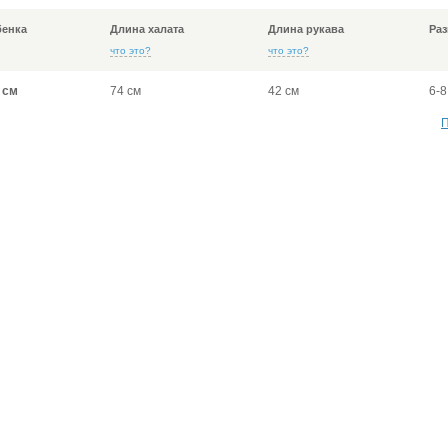
бенка
Длина халата
Длина рукава
Раз
что это?
что это?
 см
74 см
42 см
6-8
П