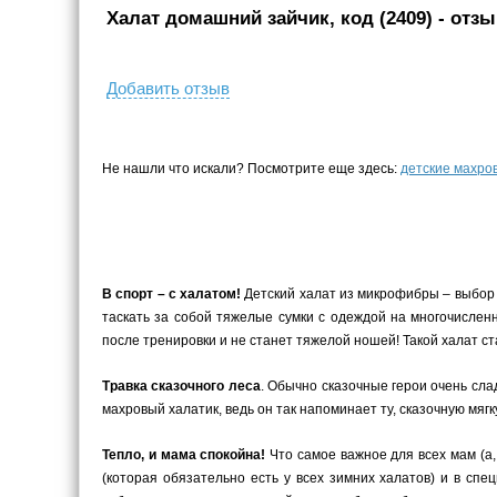
Халат домашний зайчик, код (2409)
- отзы
Добавить отзыв
Не нашли что искали? Посмотрите еще здесь:
детские махро
В спорт – с халатом!
Детский халат из микрофибры – выбор 
таскать за собой тяжелые сумки с одеждой на многочислен
после тренировки и не станет тяжелой ношей! Такой халат 
Травка сказочного леса
. Обычно сказочные герои очень слад
махровый халатик, ведь он так напоминает ту, сказочную мягк
Тепло, и мама спокойна!
Что самое важное для всех мам (а,
(которая обязательно есть у всех зимних халатов) и в сп