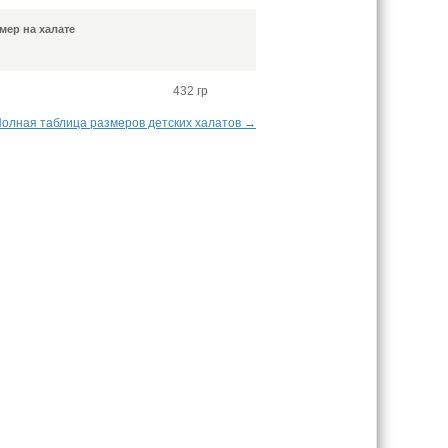
мер на халате
432 гр
олная таблица размеров детских халатов →