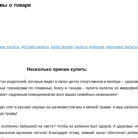
вы о товаре
вые халаты
,
детские халаты
,
халат велюр
,
халаты длинные
,
махровые халаты
Несколько причин купить:
тех родителей, которые видят в своих детях спортсменов и вообще – здоров
ные тренировки по плаванью, боксу и танцам – купите халатик из микроф
станет надежным помощником во всех ваших семейных начинаниях!
ко спят в русских сказках на шелковистом мху и мягкой травке. А ваш ребено
ую травку!
 особенно, бабушек!) на свете? Чтобы их ребенок был здоров. А здоровье 
ециальном кручении петель! Благодаря этому, зимний халат обеспечит реб