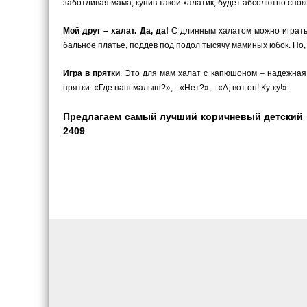
заботливая мама, купив такой халатик, будет абсолютно спок
Мой друг – халат. Да, да!
С длинным халатом можно играть, 
бальное платье, поддев под подол тысячу маминых юбок. Но, 
Игра в прятки
. Это для мам халат с капюшоном – надежная 
прятки. «Где наш малыш?», - «Нет?», - «А, вот он! Ку-ку!».
Предлагаем самый лучший коричневый детский м
2409