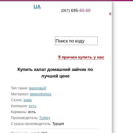
UA
695-
60-60
(067)
0
9 причин купить у нас
Купить
халат домашний зайчик
по
лучшей цене
Тип ткани:
махровый
Материал:
микрофибра
Сезон:
зима
Капюшон:
есть
Карманы:
есть
Производитель:
Turkey
Страна производитель:
Турция