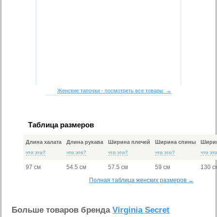
Женские тапочки - посмотреть все товары →
Таблица размеров
Длина халата
Длина рукава
Ширина плечей
Ширина спины
Ширин
что это?
что это?
что это?
что это?
что эт
97 см
54.5 см
57.5 см
59 см
130 с
Полная таблица женских размеров →
Больше товаров бренда
Virginia Secret