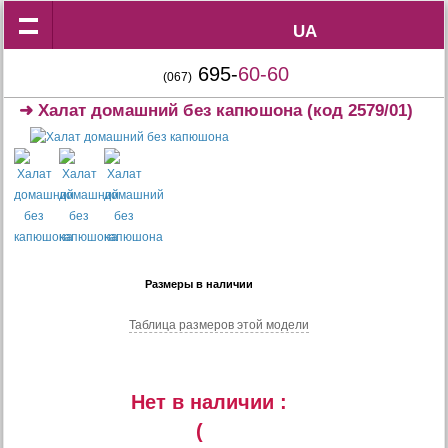
UA
UA
695-
60-60
(067)
➜
Халат домашний без капюшона
(код 2579/01)
Размеры в наличии
Таблица размеров этой модели
Нет в наличии :
(