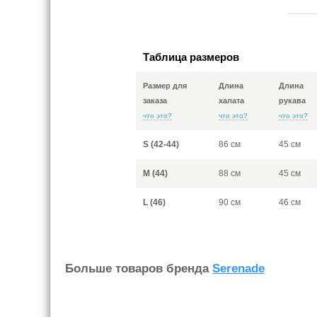
Таблица размеров
Размер для
Длина
Длина
заказа
халата
рукава
что это?
что это?
что это?
S (42-44)
86 см
45 см
M (44)
88 см
45 см
L (46)
90 см
46 см
Больше товаров бренда
Serenade