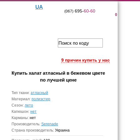
UA
695-
60-60
(067)
0
9 причин купить у нас
Купить
халат атласный в бежевом цвете
по лучшей цене
Тип ткани:
атласный
Материал:
полиэстер
Сезон:
лето
Капюшон:
нет
Карманы:
нет
Производитель:
Serenade
Страна производитель:
Украина