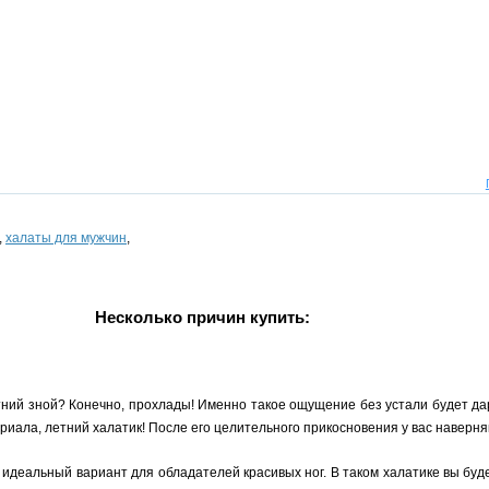
,
халаты для мужчин
,
Несколько причин купить:
тний зной? Конечно, прохлады! Именно такое ощущение без устали будет да
риала, летний халатик! После его целительного прикосновения у вас наверня
 идеальный вариант для обладателей красивых ног. В таком халатике вы буде