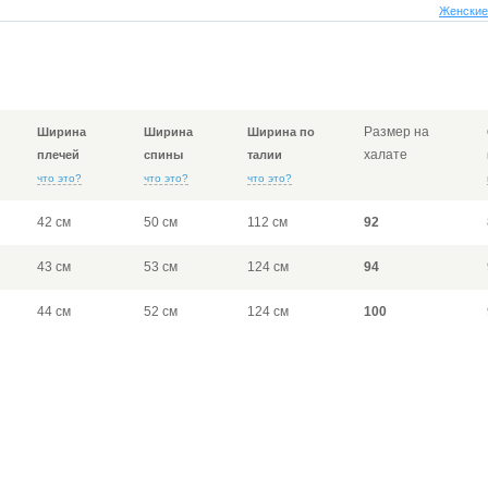
Женские
Размер на
Ширина
Ширина
Ширина по
халате
плечей
спины
талии
что это?
что это?
что это?
42 см
50 см
112 см
92
43 см
53 см
124 см
94
44 см
52 см
124 см
100