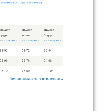
 тапочки - посмотреть все товары →
Обхват
Обхват
Обхват
груди
талии
бедер
как измерить?
как измерить?
как измерить?
88-92
68-72
90-94
92-96
72-76
94-98
96-100
76-80
98-104
Полная таблица женских размеров →