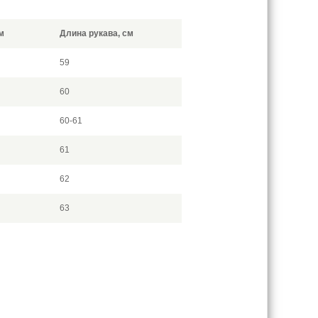
м
Длина рукава, см
59
60
60-61
61
62
63