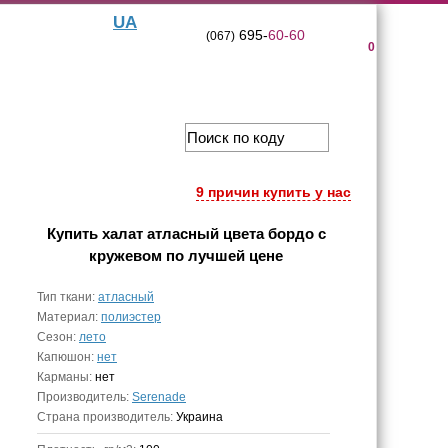
UA
695-
60-60
(067)
0
9 причин купить у нас
Купить
халат атласный цвета бордо с
кружевом
по лучшей цене
Тип ткани:
атласный
Материал:
полиэстер
Сезон:
лето
Капюшон:
нет
Карманы:
нет
Производитель:
Serenade
Страна производитель:
Украина