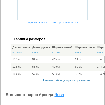
Мужские тапочки - посмотреть все товары →
Таблица размеров
Длина халата
Длина рукава
Ширина плечей
Ширина спины
Ширин
что это?
что это?
что это?
что это?
что эт
124 см
58 см
47 см
57 см
- см
125 см
56 см
49 см
62 см
144 с
124 см
57 см
51 см
66 см
154 с
Полная таблица мужских размеров →
Больше товаров бренда
Nusa