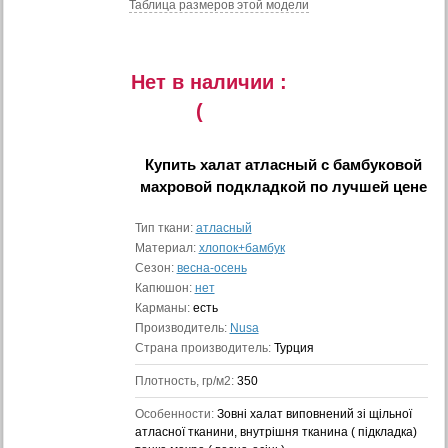
Таблица размеров этой модели
Нет в наличии :
(
Купить
халат атласный c бамбуковой
махровой подкладкой
по лучшей цене
Тип ткани:
атласный
Материал:
хлопок+бамбук
Сезон:
весна-осень
Капюшон:
нет
Карманы:
есть
Производитель:
Nusa
Страна производитель:
Турция
Плотность, гр/м2:
350
Особенности:
Зовні халат виповнений зі щільної
атласної тканини, внутрішня тканина ( підкладка)