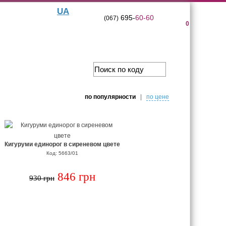
UA
695-
60-60
(067)
0
по популярности
|
по цене
Кигуруми единорог в сиреневом цвете
Код: 5663/01
846 грн
930 грн