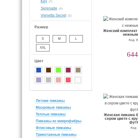
Key
(7)
Serenade
(4)
Vienetta Secret
(3)
Размер
Женский комплект 
нежным
S
M
L
Код: 
XXL
644
Цвет
Летние пижамы
Махровые пижамы
Теплые пижамы
Женская пижама б
сером цвете с кр
Пижамы из микрофибры
фут
Флисовые пижамы
Код:
Трикотажные пижамы