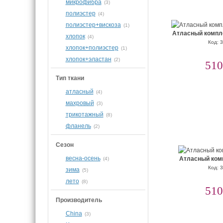
микрофибра
(3)
полиэстер
(4)
полиэстер+вискоза
(1)
Атласный компле
хлопок
(4)
Код: 
хлопок+полиэстер
(1)
хлопок+эластан
(2)
510
Тип ткани
атласный
(4)
махровый
(3)
трикотажный
(8)
фланель
(2)
Сезон
весна-осень
Атласный ком
(4)
Код: 
зима
(5)
лето
(8)
510
Производитель
China
(3)