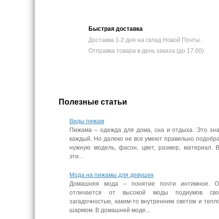
Быстрая доставка
Доставка 1-2 дня на склад Новой Почты.
Отправка товара в день заказа (до 17.00)
Полезные статьи
Виды пижам
Пижама – одежда для дома, сна и отдыха. Это зн
каждый. Но далеко не все умеют правильно подобр
нужную модель, фасон, цвет, размер, материал. 
эти...
Мода на пижамы для девушек
Домашняя мода – понятие почти интимное. О
отличается от высокой моды подиумов сво
загадочностью, каким-то внутренним светом и тепл
шармом. В домашней моде...