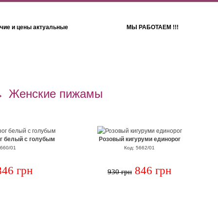
чие и цены актуальные
МЫ РАБОТАЕМ !!!
Детям
Полотенца
→
Женские пижамы
г белый с голубым
Розовый кигуруми единорог
5660/01
Код: 5662/01
846 грн
846 грн
930 грн