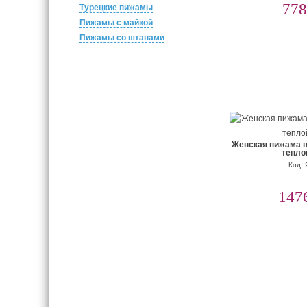
778
Турецкие пижамы
Пижамы с майкой
Пижамы со штанами
Женская пижама в 
тепло
Код: 
147