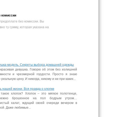
з комиссии
предоплате без комиссии. Вы
вно ту сумму, которая указана на
ушка-модель. Секреты выбора домашней одежды
 красивая девушка. Говорю об этом без излишней
омности и чрезмерной гордости. Просто я знаю
 реальную цену. И никогда, никому и ни при каких...
ь нашей жизни. Вся правда о хлопке
 такое хлопок? Хлопок – это мягкое полотенце,
режно брошенное на пол бодрым утром…
истый халат, ждущий своей очереди вечером в
ой. Даже любимые...