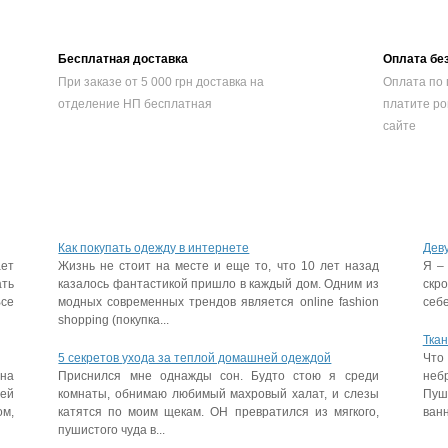
Бесплатная доставка
Оплата бе
При заказе от 5 000 грн доставка на
Оплата по 
отделение НП бесплатная
платите ро
сайте
Как покупать одежду в интернете
Дев
ает
Жизнь не стоит на месте и еще то, что 10 лет назад
Я –
ать
казалось фантастикой пришло в каждый дом. Одним из
скр
Все
модных современных трендов является online fashion
себе
shopping (покупка...
Ткан
5 секретов ухода за теплой домашней одеждой
Что
на
Приснился мне однажды сон. Будто стою я среди
неб
ей
комнаты, обнимаю любимый махровый халат, и слезы
Пуш
ом,
катятся по моим щекам. ОН превратился из мягкого,
ванн
пушистого чуда в...