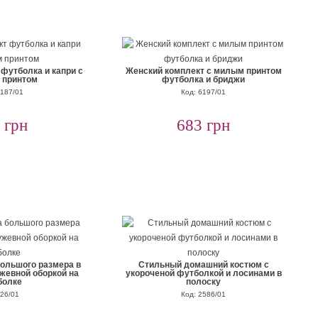
футболка и капри с
Женский комплект с милым принтом
 принтом
футболка и бриджи
6187/01
Код: 6197/01
 грн
683 грн
ольшого размера в
Cтильный домашний костюм с
ужевной оборкой на
укороченой футболкой и лосинами в
болке
полоску
 26/01
Код: 2586/01