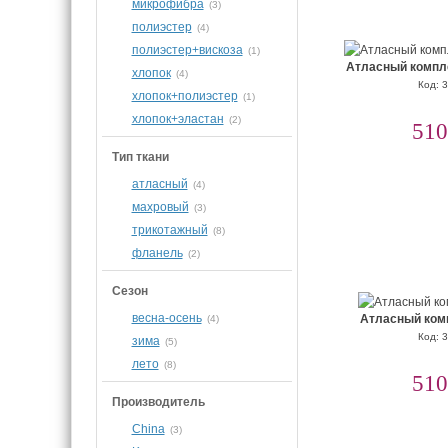
микрофибра
(3)
полиэстер
(4)
полиэстер+вискоза
(1)
Атласный компле
хлопок
(4)
Код: 
хлопок+полиэстер
(1)
хлопок+эластан
(2)
510
Тип ткани
атласный
(4)
махровый
(3)
трикотажный
(8)
фланель
(2)
Сезон
весна-осень
Атласный ком
(4)
Код: 
зима
(5)
лето
(8)
510
Производитель
China
(3)