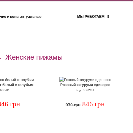
чие и цены актуальные
МЫ РАБОТАЕМ !!!
Детям
Полотенца
→
Женские пижамы
г белый с голубым
Розовый кигуруми единорог
5660/01
Код: 5662/01
846 грн
846 грн
930 грн