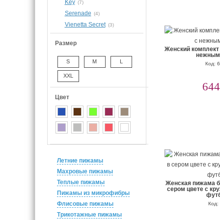
Key
(7)
Serenade
(4)
Vienetta Secret
(3)
Размер
Женский комплект 
нежным
S
M
L
Код: 
XXL
644
Цвет
Летние пижамы
Махровые пижамы
Теплые пижамы
Женская пижама б
сером цвете с кр
Пижамы из микрофибры
фут
Флисовые пижамы
Код:
Трикотажные пижамы