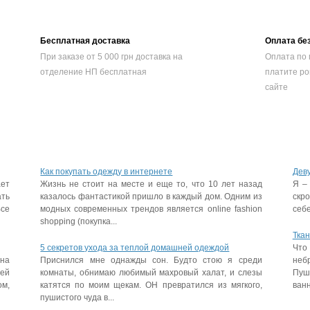
Бесплатная доставка
Оплата бе
При заказе от 5 000 грн доставка на
Оплата по 
отделение НП бесплатная
платите ро
сайте
Как покупать одежду в интернете
Дев
ает
Жизнь не стоит на месте и еще то, что 10 лет назад
Я –
ать
казалось фантастикой пришло в каждый дом. Одним из
скр
Все
модных современных трендов является online fashion
себе
shopping (покупка...
Ткан
5 секретов ухода за теплой домашней одеждой
Что
на
Приснился мне однажды сон. Будто стою я среди
неб
ей
комнаты, обнимаю любимый махровый халат, и слезы
Пуш
ом,
катятся по моим щекам. ОН превратился из мягкого,
ванн
пушистого чуда в...