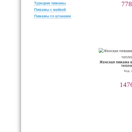
778
Турецкие пижамы
Пижамы с майкой
Пижамы со штанами
Женская пижама в 
тепло
Код: 
147