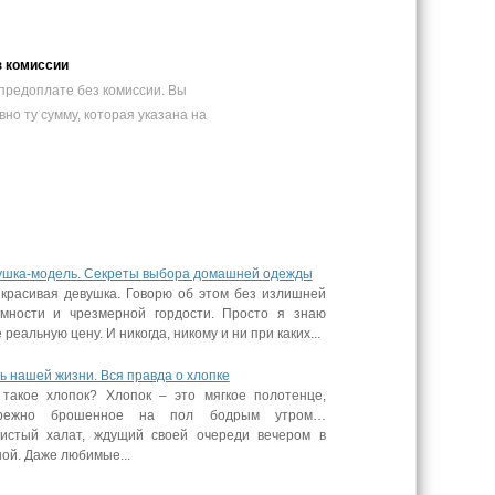
з комиссии
предоплате без комиссии. Вы
вно ту сумму, которая указана на
ушка-модель. Секреты выбора домашней одежды
 красивая девушка. Говорю об этом без излишней
омности и чрезмерной гордости. Просто я знаю
 реальную цену. И никогда, никому и ни при каких...
ь нашей жизни. Вся правда о хлопке
 такое хлопок? Хлопок – это мягкое полотенце,
режно брошенное на пол бодрым утром…
истый халат, ждущий своей очереди вечером в
ой. Даже любимые...