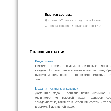
Быстрая доставка
Доставка 1-2 дня на склад Новой Почты.
Отправка товара в день заказа (до 17.00)
Полезные статьи
Виды пижам
Пижама – одежда для дома, сна и отдыха. Это зн
каждый. Но далеко не все умеют правильно подобр
нужную модель, фасон, цвет, размер, материал. 
эти...
Мода на пижамы для девушек
Домашняя мода – понятие почти интимное. О
отличается от высокой моды подиумов сво
загадочностью, каким-то внутренним светом и тепл
шармом. В домашней моде...