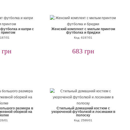
футболка и капри с
Женский комплект с милым принтом
 принтом
футболка и бриджи
6187/01
Код: 6197/01
 грн
683 грн
ольшого размера в
Cтильный домашний костюм с
ужевной оборкой на
укороченой футболкой и лосинами в
болке
полоску
 26/01
Код: 2586/01