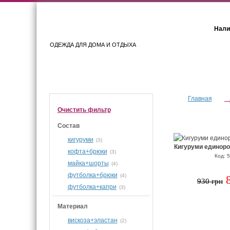
Нали
ОДЕЖДА ДЛЯ ДОМА И ОТДЫХА
Женщинам
Мужчинам
Главная
Очистить фильтр
Состав
кигуруми
(3)
Кигуруми единоро
кофта+брюки
(3)
Код: 
майка+шорты
(4)
футболка+брюки
(4)
930 грн
футболка+капри
(3)
Материал
вискоза+эластан
(2)