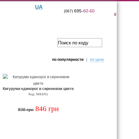
UA
695-
60-60
(067)
0
по популярности
|
по цене
Кигуруми единорог в сиреневом цвете
Код: 5663/01
846 грн
930 грн