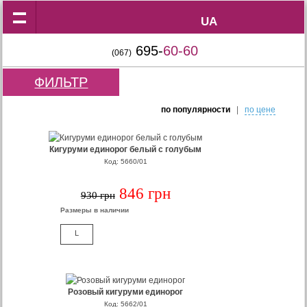
UA
UA
695-
60-60
(067)
ФИЛЬТР
по популярности
|
по цене
Кигуруми единорог белый с голубым
Код: 5660/01
846 грн
930 грн
Размеры в наличии
L
Розовый кигуруми единорог
Код: 5662/01