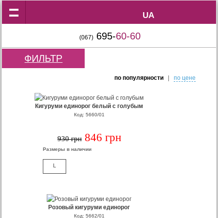
UA
UA
695-
60-60
(067)
ФИЛЬТР
по популярности
|
по цене
Кигуруми единорог белый с голубым
Код: 5660/01
846 грн
930 грн
Размеры в наличии
L
Розовый кигуруми единорог
Код: 5662/01