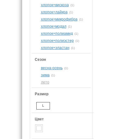
хлопок+вискоза
(1)
хлопок+лайкра
(1)
хлопок+микрофибра
(1)
хлопок+модал
(1)
хлопок+полиамид
(1)
хлопок+полиэстер
(1)
хлопок+эластан
(1)
Сезон
весна-осень
(1)
зима
(1)
лето
Размер
L
Цвет