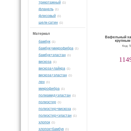
трикотажный
(1)
фланель
(1)
флисовый
(1)
шелк-сатин
(1)
Материал
Вафельный хал
крупным
бамбук
(1)
Код: 
бамбук+микрофибра
(1)
бамбук+эластан
(1)
114
вискоза
(1)
вискоза+лайкра
(1)
вискоза+эластан
(1)
лен
(1)
микрофибра
(1)
полиамид+эластан
(1)
полиэстер
(1)
полиэстер+вискоза
(1)
полиэстер+эластан
(1)
хлопок
(1)
хлопок+бамбук
(1)