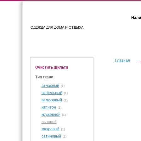
Нали
ОДЕЖДА ДЛЯ ДОМА И ОТДЫХА
Женщинам
Мужчинам
Главная
Очистить фильтр
Тип ткани
атласный
(1)
вафельный
(1)
велюровый
(1)
капитон
(1)
кружевной
(1)
льняной
махровый
(1)
сатиновый
(1)