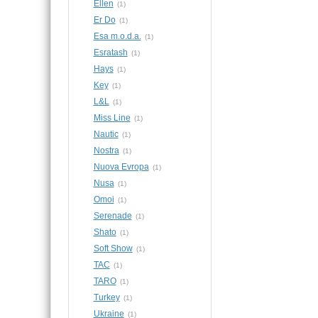
Ellen
(1)
Er Do
(1)
Esa m.o.d.a.
(1)
Esratash
(1)
Hays
(1)
Key
(1)
L&L
(1)
Miss Line
(1)
Nautic
(1)
Nostra
(1)
Nuova Evropa
(1)
Nusa
(1)
Omoi
(1)
Serenade
(1)
Shato
(1)
Soft Show
(1)
TAC
(1)
TARO
(1)
Turkey
(1)
Ukraine
(1)