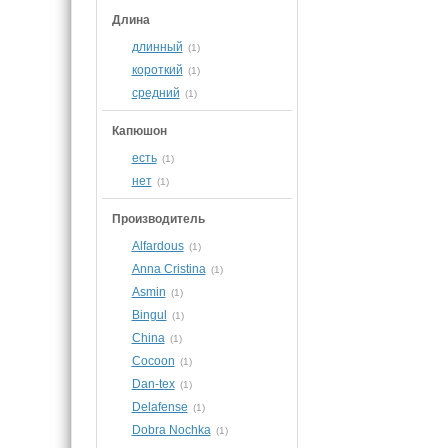
Длина
длинный
(1)
короткий
(1)
средний
(1)
Капюшон
есть
(1)
нет
(1)
Производитель
Alfardous
(1)
Anna Cristina
(1)
Asmin
(1)
Bingul
(1)
China
(1)
Cocoon
(1)
Dan-tex
(1)
Delafense
(1)
Dobra Nochka
(1)