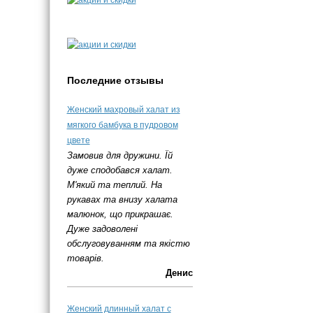
Последние отзывы
Женский махровый халат из
мягкого бамбука в пудровом
цвете
Замовив для дружини. Їй
дуже сподобався халат.
М'який та теплий. На
рукавах та внизу халата
малюнок, що прикрашає.
Дуже задоволені
обслуговуванням та якістю
товарів.
Денис
Женский длинный халат с