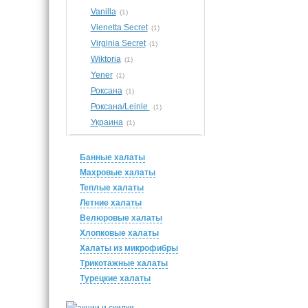
Vanilla
(1)
Vienetta Secret
(1)
Virginia Secret
(1)
Wiktoria
(1)
Yener
(1)
Роксана
(1)
Роксана/Leinle
(1)
Украина
(1)
Банные халаты
Махровые халаты
Теплые халаты
Летние халаты
Велюровые халаты
Хлопковые халаты
Халаты из микрофибры
Трикотажные халаты
Турецкие халаты