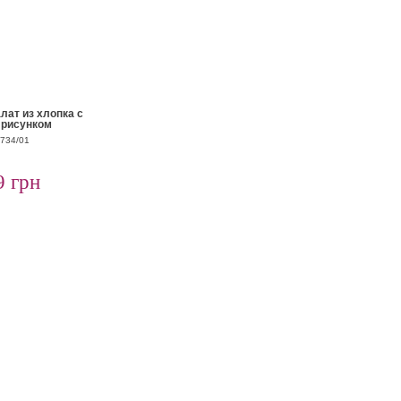
ат из хлопка с
 рисунком
5734/01
9 грн