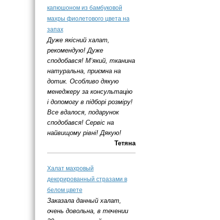
капюшоном из бамбуковой
махры фиолетового цвета на
запах
Дуже якісний халат,
рекомендую! Дуже
сподобався! М‘який, тканина
натуральна, приємна на
дотик. Особливо дякую
менеджеру за консультацію
і допомогу в підборі розміру!
Все вдалося, подарунок
сподобався! Сервіс на
найвищому рівні! Дякую!
Тетяна
Халат махровый
декорированный стразами в
белом цвете
Заказала данный халат,
очень довольна, в течении