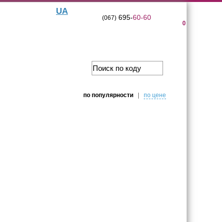
UA
695-
60-60
(067)
0
по популярности
|
по цене