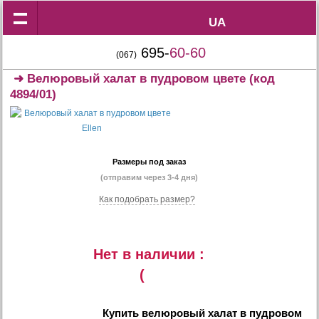
UA
UA
695-
60-60
(067)
➜
Велюровый халат в пудровом цвете
(код
4894/01)
Размеры под заказ
(отправим через 3-4 дня)
Как подобрать размер?
Нет в наличии :
(
Купить
велюровый халат в пудровом