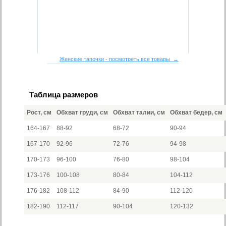
Женские тапочки - посмотреть все товары →
Таблица размеров
Рост, см
Обхват груди, см
Обхват талии, см
Обхват бедер, см
164-167
88-92
68-72
90-94
167-170
92-96
72-76
94-98
170-173
96-100
76-80
98-104
173-176
100-108
80-84
104-112
176-182
108-112
84-90
112-120
182-190
112-117
90-104
120-132