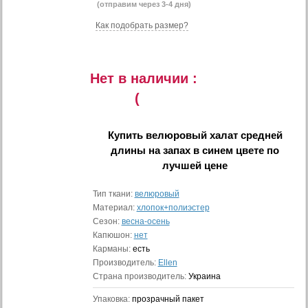
(отправим через 3-4 дня)
Как подобрать размер?
Нет в наличии :
(
Купить
велюровый халат средней
длины на запах в синем цвете
по
лучшей цене
Тип ткани:
велюровый
Материал:
хлопок+полиэстер
Сезон:
весна-осень
Капюшон:
нет
Карманы:
есть
Производитель:
Ellen
Страна производитель:
Украина
Упаковка:
прозрачный пакет