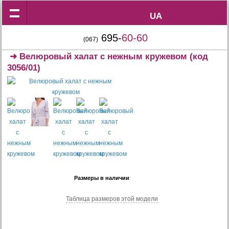
UA
UA
695-
60-60
(067)
➜
Велюровый халат с нежным кружевом
(код
3056/01)
Размеры в наличии
Таблица размеров этой модели