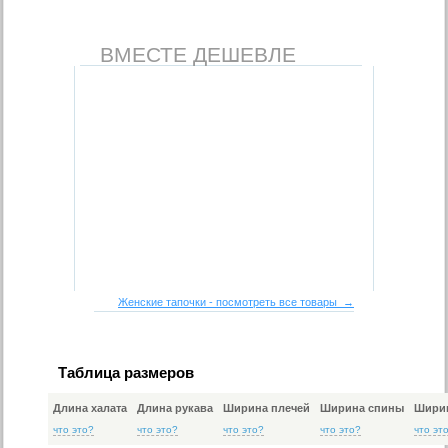
ВМЕСТЕ ДЕШЕВЛЕ
Женские тапочки - посмотреть все товары →
Таблица размеров
Длина халата
Длина рукава
Ширина плечей
Ширина спины
Ширин
что это?
что это?
что это?
что это?
что эт