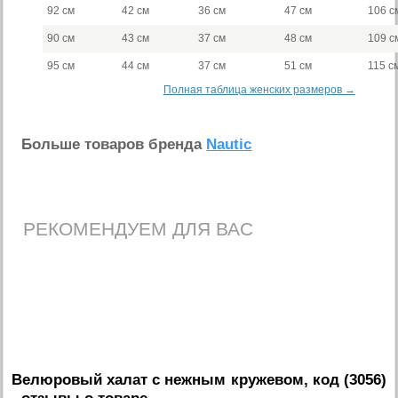
92 см
42 см
36 см
47 см
106 с
90 см
43 см
37 см
48 см
109 с
95 см
44 см
37 см
51 см
115 с
Полная таблица женских размеров →
Больше товаров бренда
Nautic
РЕКОМЕНДУЕМ ДЛЯ ВАС
Велюровый халат с нежным кружевом, код (3056)