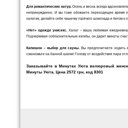
Для романтических натур.
Осень и весна всегда вдохновляли
непринужденно. И вы тоже обожаете переходящее время г
халатик, делайте себе чашечку горячего шоколада и бегом к о
«Нет» одежде унисекс.
Халат – ваша любимая ежедневная 
Подчеркивая соблазнительные изгибы, он дарит минуты счаст
Капюшон – выбор для сауны.
Вы предпочитаете ходить в
сэкономьте на банной шапке! Голову от воздействия пара от
Заказывайте в Минутах Уюта велюровый женски
Минуты Уюта. Цена 2572 грн, код 8301