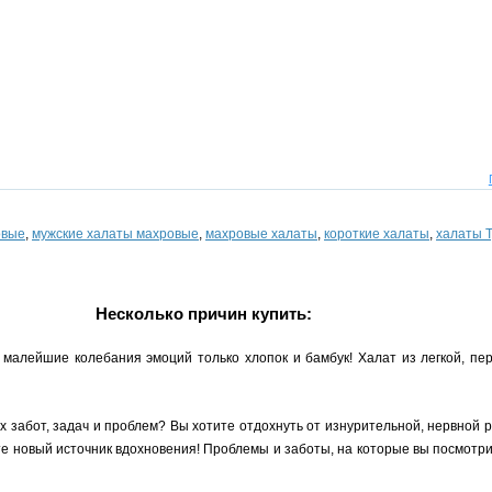
овые
,
мужские халаты махровые
,
махровые халаты
,
короткие халаты
,
халаты 
Несколько причин купить:
малейшие колебания эмоций только хлопок и бамбук! Халат из легкой, пе
х забот, задач и проблем? Вы хотите отдохнуть от изнурительной, нервной
ите новый источник вдохновения! Проблемы и заботы, на которые вы посмотр