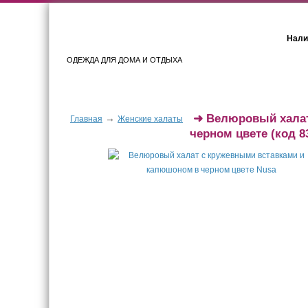
Нали
ОДЕЖДА ДЛЯ ДОМА И ОТДЫХА
Женщинам
Мужчинам
➜
Велюровый халат
→
Главная
Женские халаты
черном цвете
(код 8