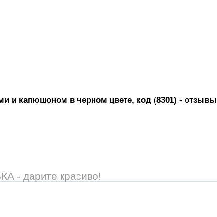
и и капюшоном в черном цвете, код (8301)
- отзывы
 - дарите красиво!