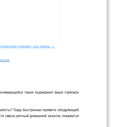
Подарочная упаковка - все товары →
Турция
реливающейся ткани подчеркнет ваше глубокое
 работы? Тогда быстренько примите ободряющий
ите сквозь уютный домашний халатик, покажутся