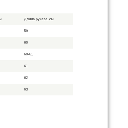
м
Длина рукава, см
59
60
60-61
61
62
63