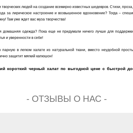
 творческих людей на создание всемирно известных шедевров. Стихи, проза,
ода за лирическое настроение и возвышенное вдохновение? Тогда – спеш
кну! Там уже ждет вас муза творчества!
домашняя одежда? Пока еще не придумали ничего лучше для поддержки о
ья и уверенности в себе!
 парную в легком халате из натуральной ткани, вместо неудобной прост
лично защитит мягкий капюшон!
й короткий черный халат по выгодной цене с быстрой дос
- ОТЗЫВЫ О НАС -