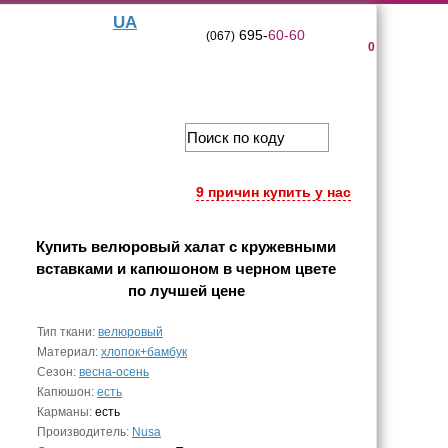
UA
695-
60-60
(067)
0
9 причин купить у нас
Купить
велюровый халат с кружевными
вставками и капюшоном в черном цвете
по лучшей цене
Тип ткани:
велюровый
Материал:
хлопок+бамбук
Сезон:
весна-осень
Капюшон:
есть
Карманы:
есть
Производитель:
Nusa