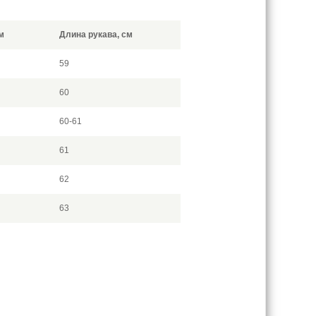
м
Длина рукава, см
59
60
60-61
61
62
63