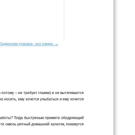
Подарочная упаковка - все товары →
а потому – не требует глажки) и не вытягивается
но носить, ему хочется улыбаться и ему хочется
 работы? Тогда быстренько примите ободряющий
ите сквозь уютный домашний халатик, покажутся