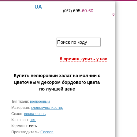
UA
695-
60-60
(067)
0
9 причин купить у нас
Купить
велюровый халат на молнии с
цветочным декором бордового цвета
по лучшей цене
Тип ткани:
велюровый
Материал:
хлопок+полиэстер
Сезон:
весна-осень
Капюшон:
нет
Карманы:
есть
Производитель:
Cocoon