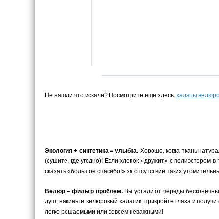
Не нашли что искали? Посмотрите еще здесь:
халаты велюр
Экология + синтетика = улыбка.
Хорошо, когда ткань натурал
(сушите, где угодно)! Если хлопок «дружит» с полиэстером в
сказать «большое спасибо!» за отсутствие таких утомитель
Велюр – фильтр проблем.
Вы устали от череды бесконечны
душ, накиньте велюровый халатик, прикройте глаза и получ
легко решаемыми или совсем неважными!