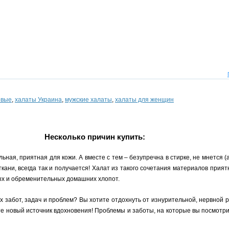
овые
,
халаты Украина
,
мужские халаты
,
халаты для женщин
Несколько причин купить:
ьная, приятная для кожи. А вместе с тем – безупречна в стирке, не мнется (
 ткани, всегда так и получается! Халат из такого сочетания материалов прият
ных и обременительных домашних хлопот.
х забот, задач и проблем? Вы хотите отдохнуть от изнурительной, нервной
ите новый источник вдохновения! Проблемы и заботы, на которые вы посмотр