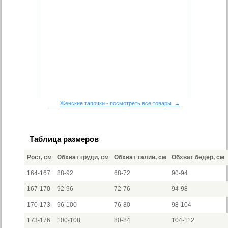
Женские тапочки - посмотреть все товары →
Таблица размеров
Рост, см
Обхват груди, см
Обхват талии, см
Обхват бедер, см
164-167
88-92
68-72
90-94
167-170
92-96
72-76
94-98
170-173
96-100
76-80
98-104
173-176
100-108
80-84
104-112