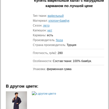
Купить
вафельный халат с нагрудным
карманом
по лучшей цене
Тип ткани:
вафельный
Материал:
хлопок+бамбук
Сезон:
лето
Капюшон:
нет
Карманы:
есть
Производитель:
Nusa
Страна производитель:
Турция
Плотность, гр/м2:
280
Особенности:
Состав ткани: 100% бамбук.
Упаковка:
фирменная сумка
В другом цвете: