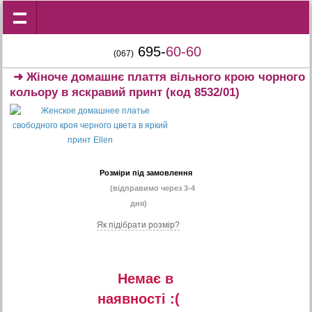
695-
60-60
(067)
➜
Жіноче домашнє плаття вільного крою чорного
кольору в яскравий принт
(код 8532/01)
Розміри під замовлення
(відправимо через 3-4
дня)
Як підібрати розмір?
Немає в
наявностi :(