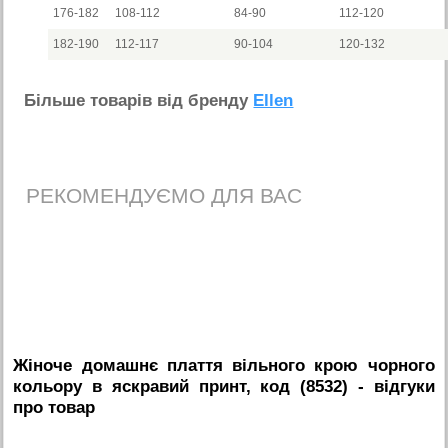
176-182
108-112
84-90
112-120
182-190
112-117
90-104
120-132
Бiльше товарiв вiд бренду
Ellen
РЕКОМЕНДУЄМО ДЛЯ ВАС
Жіноче домашнє плаття вільного крою чорного
кольору в яскравий принт, код (8532)
- вiдгуки
про товар