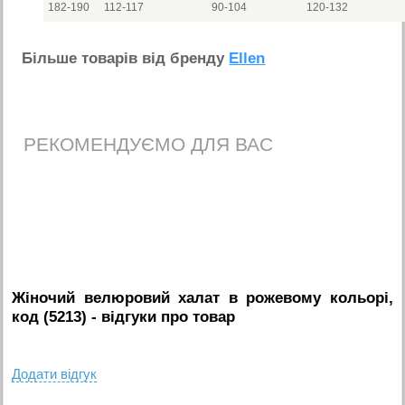
182-190
112-117
90-104
120-132
Бiльше товарiв вiд бренду
Ellen
РЕКОМЕНДУЄМО ДЛЯ ВАС
Жіночий велюровий халат в рожевому кольорі,
код (5213)
- вiдгуки про товар
Додати вiдгук