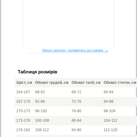
Жіночі тапочки - подивитись всі товари →
Таблиця розмірів
Зріст, см
Обхват грудей, см
Обхват талії, см
Обхват стегон, см
164-167
88-92
68-72
90-94
167-170
92-96
72-76
94-98
170-173
96-100
76-80
98-104
173-176
100-108
80-84
104-112
176-182
108-112
84-90
112-120