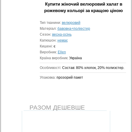
Купити
жіночий велюровий халат в
рожевому кольорі
за кращою ціною
Тип тканини:
велюровий
Матеріал:
бавовна+поліестер
Сезон:
весна-осінь
Капюшон:
немає
Кишені:
є
Виробник:
Ellen
Країна виробник:
Україна
Особливості:
Состав: 80% хлопок, 20% полиэстер.
Упаковка:
прозорий пакет
РАЗОМ ДЕШЕВШЕ