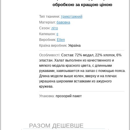
обробкою
за кращою ціною
Тип тканини:
трикотажний
Матеріал:
бавовна
Сезон:
літо
Капюшон:
є
Виробник:
Ellen
Країна виробник:
Україна
Особливості:
Состав: 72% модал, 22% хлопок, 6%
эластан. Халат выполнен из качественного и
мягкого модала красного цвета, с длинными
рукавами, завязывается на запах с помощью пояса.
Длина модели выше колен, вверху и на плечах
украшена широкими вставками из ажурного
кружева.
Упаковка:
прозорий пакет
РАЗОМ ДЕШЕВШЕ