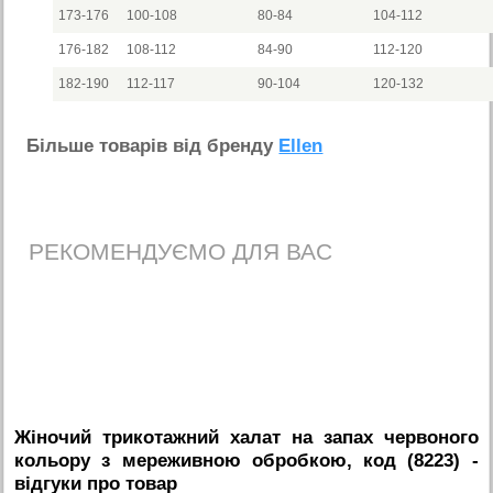
173-176
100-108
80-84
104-112
176-182
108-112
84-90
112-120
182-190
112-117
90-104
120-132
Бiльше товарiв вiд бренду
Ellen
РЕКОМЕНДУЄМО ДЛЯ ВАС
Жіночий трикотажний халат на запах червоного
кольору з мереживною обробкою, код (8223)
-
вiдгуки про товар