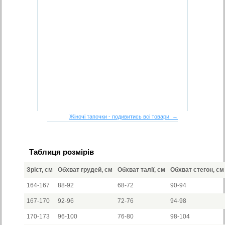
Жіночі тапочки - подивитись всі товари →
Таблиця розмірів
Зріст, см
Обхват грудей, см
Обхват талії, см
Обхват стегон, см
164-167
88-92
68-72
90-94
167-170
92-96
72-76
94-98
170-173
96-100
76-80
98-104