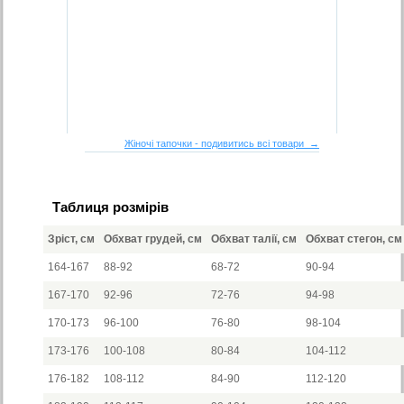
Жіночі тапочки - подивитись всі товари →
Таблиця розмірів
Зріст, см
Обхват грудей, см
Обхват талії, см
Обхват стегон, см
164-167
88-92
68-72
90-94
167-170
92-96
72-76
94-98
170-173
96-100
76-80
98-104
173-176
100-108
80-84
104-112
176-182
108-112
84-90
112-120