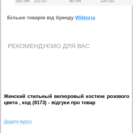
182-190
112-117
90-104
120-132
Бiльше товарiв вiд бренду
Wiktoria
РЕКОМЕНДУЄМО ДЛЯ ВАС
Женский стильный велюровый костюм розового
цвета , код (8173)
- вiдгуки про товар
Додати вiдгук