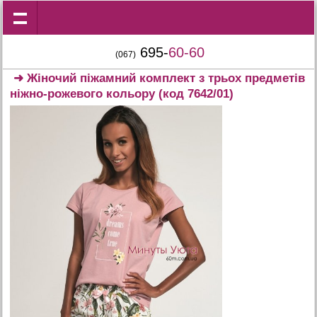
695-
60-60
(067)
➜
Жіночий піжамний комплект з трьох предметів
ніжно-рожевого кольору
(код 7642/01)