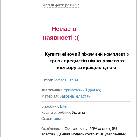
Як підібрати розмір?
Немає в
наявностi :(
Купити
жіночий піжамний комплект з
трьох предметів ніжно-рожевого
кольору
за кращою ціною
Склад:
кофта+штани
Тип тканини:
трикотажний (футер)
Матеріал:
бавовна+еластан
Виробник:
Ellen
Країна виробник:
Україна
Сезон:
зима
Особливості:
Состав ткани: 95% хлопок, 5%
эластан. Данная модель состоит из утепленных