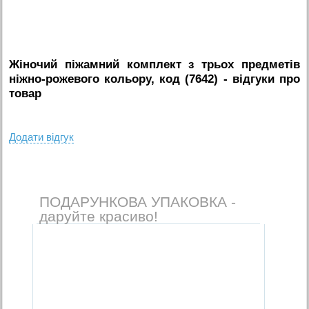
Жіночий піжамний комплект з трьох предметів
ніжно-рожевого кольору, код (7642)
- вiдгуки про
товар
Додати вiдгук
ПОДАРУНКОВА УПАКОВКА -
даруйте красиво!