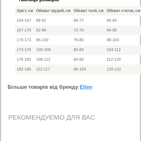
Зріст, см
Обхват грудей, см
Обхват талії, см
Обхват стегон, см
164-167
88-92
68-72
90-94
167-170
92-96
72-76
94-98
170-173
96-100
76-80
98-104
173-176
100-108
80-84
104-112
176-182
108-112
84-90
112-120
182-190
112-117
90-104
120-132
Бiльше товарiв вiд бренду
Ellen
РЕКОМЕНДУЄМО ДЛЯ ВАС