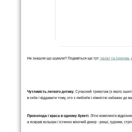
Не знашли що шукали? Подивіться ще тут:
халат та сорочка
,
Чутливість легкого дотику
. Сучасний трикотаж (з якого зши
в себе і віддавати тому, хто з любов'ю і ніжністю забажає до 
Прохолода і краса в одному букеті
. Літні комплекти відрізн
а яскраві кольори і істинно жіночий декор - рюші, гудзики, стр