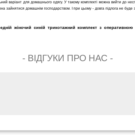
ьний варіант для домашнього одягу. У такому комплекті можна вийти до несп
ожна зайнятися домашнім господарством. І при цьому - довга підлога не буд
едній жіночий синій трикотажний комплект з оперативною 
- ВIДГУКИ ПРО НАС -