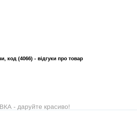
и, код (4066)
- вiдгуки про товар
А - даруйте красиво!