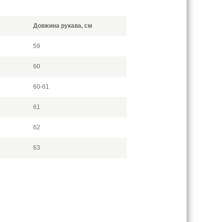
Довжина рукава, см
59
60
60-61
61
62
63