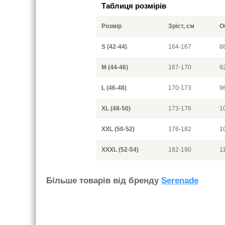
Таблиця розмірів
Розмір
Зріст, см
О
S (42-44)
164-167
8
M (44-46)
167-170
9
L (46-48)
170-173
9
XL (48-50)
173-176
1
XXL (50-52)
176-182
1
XXXL (52-54)
182-190
1
Бiльше товарiв вiд бренду
Serenade