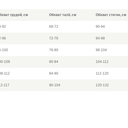
бхват грудей, см
Обхват талії, см
Обхват стегон, см
8-92
68-72
90-94
2-96
72-76
94-98
6-100
76-80
98-104
00-108
80-84
104-112
08-112
84-90
112-120
12-117
90-104
120-132