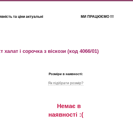
вність та ціни актуальні
МИ ПРАЦЮЄМО !!!
Для дітей
Рушники
 халат і сорочка з віскози
(код 4066/01)
Розміри в наявності:
Як підібрати розмір?
Немає в
наявностi :(