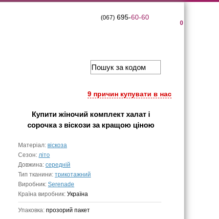
695-
60-60
(067)
0
9 причин купувати в нас
Купити
жіночий комплект халат і
сорочка з віскози
за кращою ціною
Матеріал:
віскоза
Сезон:
літо
Довжина:
середній
Тип тканини:
трикотажний
Виробник:
Serenade
Країна виробник:
Україна
Упаковка:
прозорий пакет