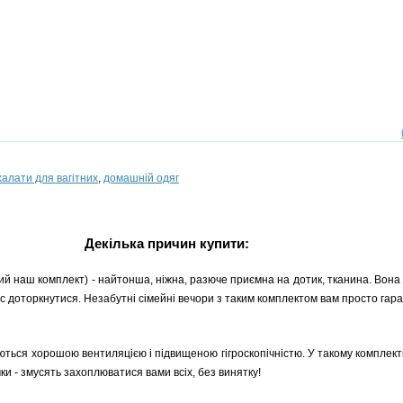
халати для вагітних
,
домашній одяг
Декілька причин купити:
тий наш комплект) - найтонша, ніжна, разюче приємна на дотик, тканина. Вона
вас доторкнутися. Незабутні сімейні вечори з таким комплектом вам просто гара
яються хорошою вентиляцією і підвищеною гігроскопічністю. У такому комплект
ічки - змусять захоплюватися вами всіх, без винятку!