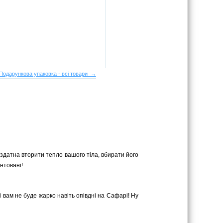
Подарункова упаковка - всі товари →
 здатна вторити тепло вашого тіла, вбирати його
нтовані!
і вам не буде жарко навіть опівдні на Сафарі! Ну