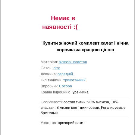
Немає в
наявностi :(
Купити
жіночий комплект халат і нічна
сорочка
за кращою ціною
Матеріал:
віскоза+еластан
Сезон:
літо
Довжина:
середній
Тип тканини:
трикотажний
Виробник:
Cocoon
Країна виробник:
Туреччина
Особливості:
состав ткани: 90% вискоза, 10%
эластан. В жизни цвет джинсовый. Регулируемые
бретельки.
Упаковка:
прозорий пакет