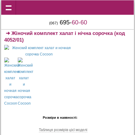
695-
60-60
(067)
➜
Жіночий комплект халат і нічна сорочка
(код
4052/01)
Розміри в наявності:
Таблиця розмiрiв цiєї моделi