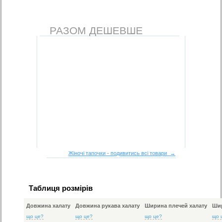
РАЗОМ ДЕШЕВШЕ
Жіночі тапочки - подивитись всі товари →
Таблиця розмірів
Довжина халату
Довжина рукава халату
Ширина плечей халату
Шир
що це?
що це?
що це?
що 