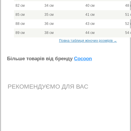
82 см
34 см
40 см
48 
85 см
35 см
41 см
51 
88 см
36 см
43 см
52 
89 см
38 см
44 см
54 
Повна таблиця жіночих розмірів →
Бiльше товарiв вiд бренду
Cocoon
РЕКОМЕНДУЄМО ДЛЯ ВАС