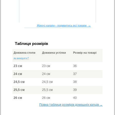
Жіночі халати - подивитись всі товари →
Таблиця розмірів
Довжина стопи
Довжина устілки
Розмір на товарі
як виміряти?
23 см
23 см
36
24 см
24 см
37
24,5 см
24,5 см
38
25,5 см
25,5 см
39
26 см
26 см
40
Повна таблиця розмірів домашніх капців →