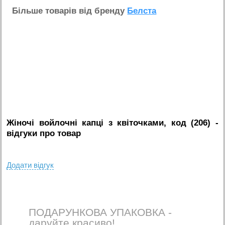
Бiльше товарiв вiд бренду
Белста
Жіночі войлочні капці з квіточками, код (206)
-
вiдгуки про товар
Додати вiдгук
ПОДАРУНКОВА УПАКОВКА -
даруйте красиво!