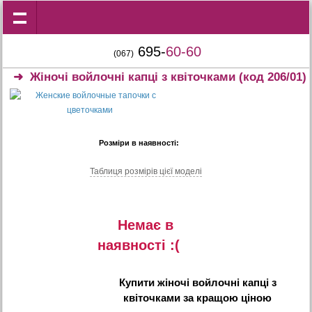
695-
60-60
(067)
➜
Жіночі войлочні капці з квіточками
(код 206/01)
Розміри в наявності:
Таблиця розмiрiв цiєї моделi
Немає в
наявностi :(
Купити
жіночі войлочні капці з
квіточками
за кращою ціною