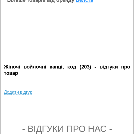
Бiльше товарiв вiд бренду
Белста
Жіночі войлочні капці, код (203)
- вiдгуки про
товар
Додати вiдгук
- ВIДГУКИ ПРО НАС -