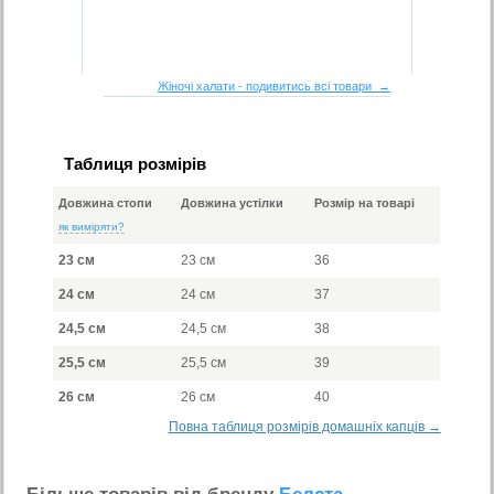
Жіночі халати - подивитись всі товари →
Таблиця розмірів
Довжина стопи
Довжина устілки
Розмір на товарі
як виміряти?
23 см
23 см
36
24 см
24 см
37
24,5 см
24,5 см
38
25,5 см
25,5 см
39
26 см
26 см
40
Повна таблиця розмірів домашніх капців →