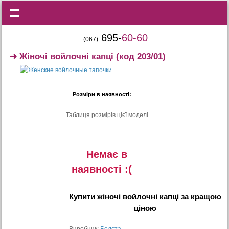
695-
60-60
(067)
➜
Жіночі войлочні капці
(код 203/01)
Розміри в наявності:
Таблиця розмiрiв цiєї моделi
Немає в
наявностi :(
Купити
жіночі войлочні капці
за кращою
ціною