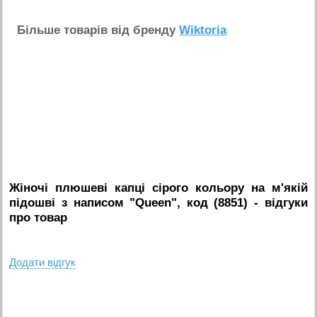
Бiльше товарiв вiд бренду
Wiktoria
Жіночі плюшеві капці сірого кольору на м'якій
підошві з написом "Queen", код (8851)
- вiдгуки
про товар
Додати вiдгук