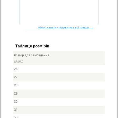
Жіночі халати - подивитись всі товари →
Таблиця розмірів
Розмір для замовлення
що це?
26
27
28
29
30
31