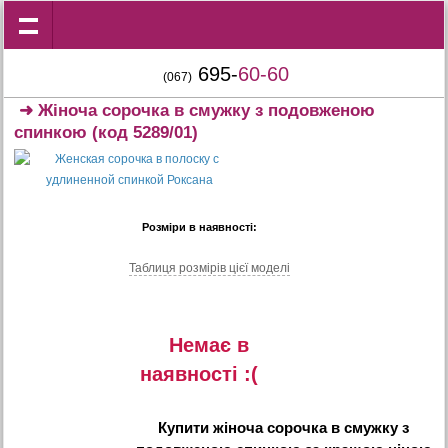
695-
60-60
(067)
➜
Жіноча сорочка в смужку з подовженою
спинкою
(код 5289/01)
Розміри в наявності:
Таблиця розмiрiв цiєї моделi
Немає в
наявностi :(
Купити
жіноча сорочка в смужку з