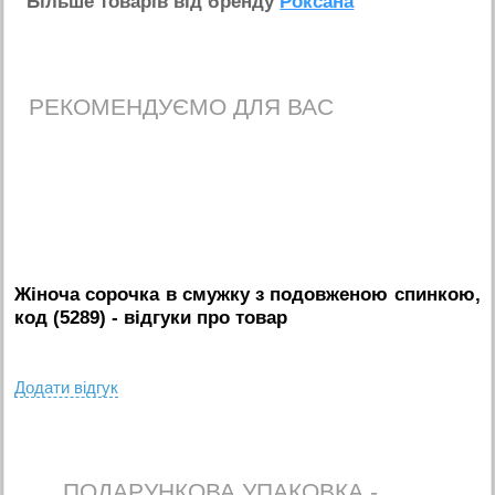
Бiльше товарiв вiд бренду
Роксана
РЕКОМЕНДУЄМО ДЛЯ ВАС
Жіноча сорочка в смужку з подовженою спинкою,
код (5289)
- вiдгуки про товар
Додати вiдгук
ПОДАРУНКОВА УПАКОВКА -