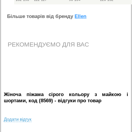
Бiльше товарiв вiд бренду
Ellen
РЕКОМЕНДУЄМО ДЛЯ ВАС
Жіноча піжама сірого кольору з майкою і
шортами, код (8569)
- вiдгуки про товар
Додати вiдгук