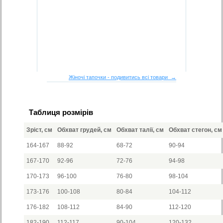
Жіночі тапочки - подивитись всі товари →
Таблиця розмірів
Зріст, см
Обхват грудей, см
Обхват талії, см
Обхват стегон, см
164-167
88-92
68-72
90-94
167-170
92-96
72-76
94-98
170-173
96-100
76-80
98-104
173-176
100-108
80-84
104-112
176-182
108-112
84-90
112-120
182-190
112-117
90-104
120-132