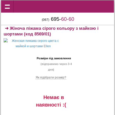
695-
60-60
(067)
➜
Жіноча піжама сірого кольору з майкою і
шортами
(код 8569/01)
Розміри під замовлення
(відправимо через 3-4
дня)
Як підібрати розмір?
Немає в
наявностi :(