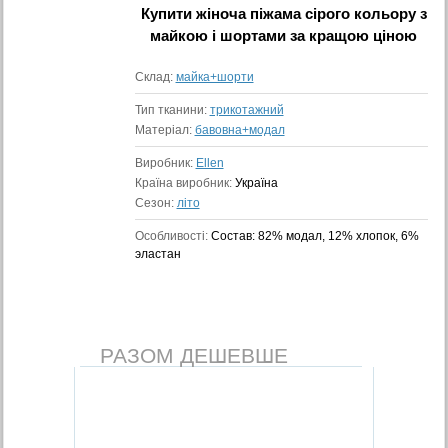
Купити
жіноча піжама сірого кольору з
майкою і шортами
за кращою ціною
Склад:
майка+шорти
Тип тканини:
трикотажний
Матеріал:
бавовна+модал
Виробник:
Ellen
Країна виробник:
Україна
Сезон:
літо
Особливості:
Состав: 82% модал, 12% хлопок, 6%
эластан
РАЗОМ ДЕШЕВШЕ