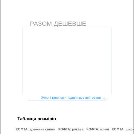
РАЗОМ ДЕШЕВШЕ
Жіночі тапочки - подивитись всі товари →
Таблиця розмірів
КОФТА: довжина спини
КОФТА: рукава
КОФТА: плечі
КОФТА: шири