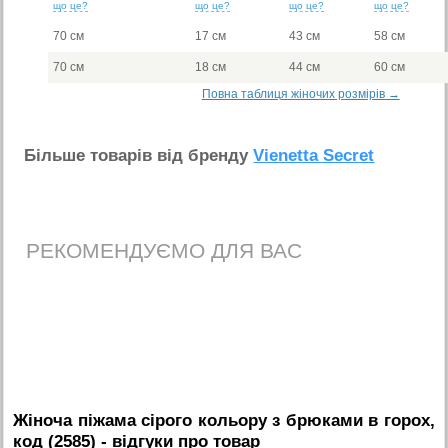
що це?
що це?
що це?
що це?
70 см
17 см
43 см
58 см
70 см
18 см
44 см
60 см
Повна таблиця жіночих розмірів →
Бiльше товарiв вiд бренду
Vienetta Secret
РЕКОМЕНДУЄМО ДЛЯ ВАС
Жіноча піжама сірого кольору з брюками в горох,
код (2585)
- вiдгуки про товар