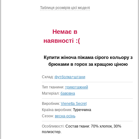
Таблиця розмiрiв цiєї моделi
Немає в
наявностi :(
Купити
жіноча піжама сірого кольору з
брюками в горох
за кращою ціною
Склад:
футболка+штани
Тип тканини:
трикотажний
Матеріал:
бавовна
Виробник:
Vienetta Secret
Країна виробник:
Туреччина
Сезон:
весна-осінь
Особливості:
Состав ткани: 70% хлопок, 30%
полиэстер.