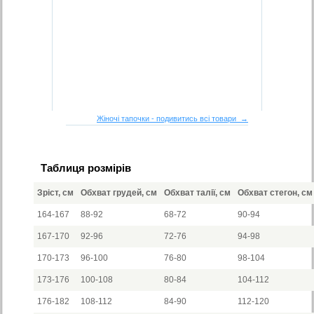
Жіночі тапочки - подивитись всі товари →
Таблиця розмірів
Зріст, см
Обхват грудей, см
Обхват талії, см
Обхват стегон, см
164-167
88-92
68-72
90-94
167-170
92-96
72-76
94-98
170-173
96-100
76-80
98-104
173-176
100-108
80-84
104-112
176-182
108-112
84-90
112-120