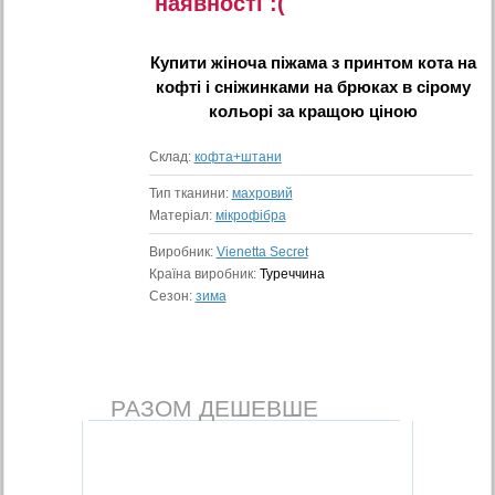
наявностi :(
Купити
жіноча піжама з принтом кота на
кофті і сніжинками на брюках в сірому
кольорі
за кращою ціною
Склад:
кофта+штани
Тип тканини:
махровий
Матеріал:
мікрофібра
Виробник:
Vienetta Secret
Країна виробник:
Туреччина
Сезон:
зима
РАЗОМ ДЕШЕВШЕ