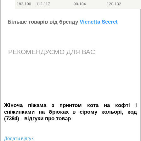
182-190
112-117
90-104
120-132
Бiльше товарiв вiд бренду
Vienetta Secret
РЕКОМЕНДУЄМО ДЛЯ ВАС
Жіноча піжама з принтом кота на кофті і
сніжинками на брюках в сірому кольорі, код
(7394)
- вiдгуки про товар
Додати вiдгук