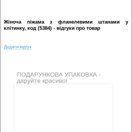
Жіноча піжама з фланелевими штанами у
клітинку, код (5384)
- вiдгуки про товар
Додати вiдгук
ПОДАРУНКОВА УПАКОВКА -
даруйте красиво!