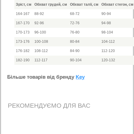
Зріст, см
Обхват грудей, см
Обхват талії, см
Обхват стегон, см
164-167
88-92
68-72
90-94
167-170
92-96
72-76
94-98
170-173
96-100
76-80
98-104
173-176
100-108
80-84
104-112
176-182
108-112
84-90
112-120
182-190
112-117
90-104
120-132
Бiльше товарiв вiд бренду
Key
РЕКОМЕНДУЄМО ДЛЯ ВАС