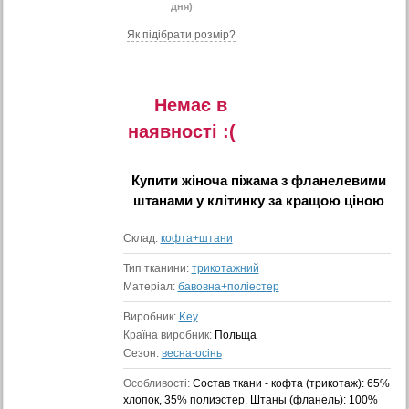
дня)
Як підібрати розмір?
Немає в
наявностi :(
Купити
жіноча піжама з фланелевими
штанами у клітинку
за кращою ціною
Склад:
кофта+штани
Тип тканини:
трикотажний
Матеріал:
бавовна+поліестер
Виробник:
Key
Країна виробник:
Польща
Сезон:
весна-осінь
Особливості:
Состав ткани - кофта (трикотаж): 65%
хлопок, 35% полиэстер. Штаны (фланель): 100%