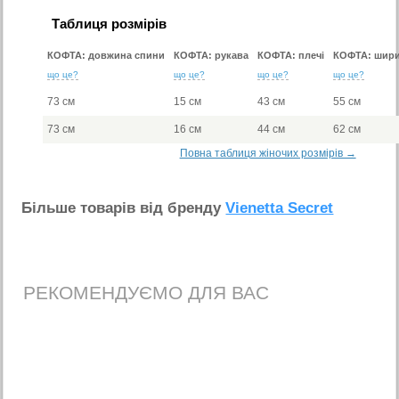
Таблиця розмірів
КОФТА: довжина спини
КОФТА: рукава
КОФТА: плечі
КОФТА: шири
що це?
що це?
що це?
що це?
73 см
15 см
43 см
55 см
73 см
16 см
44 см
62 см
Повна таблиця жіночих розмірів →
Бiльше товарiв вiд бренду
Vienetta Secret
РЕКОМЕНДУЄМО ДЛЯ ВАС