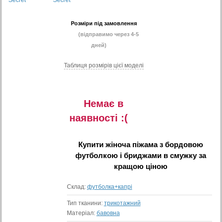
Розміри під замовлення
(відправимо через 4-5
дней)
Таблиця розмiрiв цiєї моделi
Немає в
наявностi :(
Купити
жіноча піжама з бордовою
футболкою і бриджами в смужку
за
кращою ціною
Склад:
футболка+капрі
Тип тканини:
трикотажний
Матеріал:
бавовна