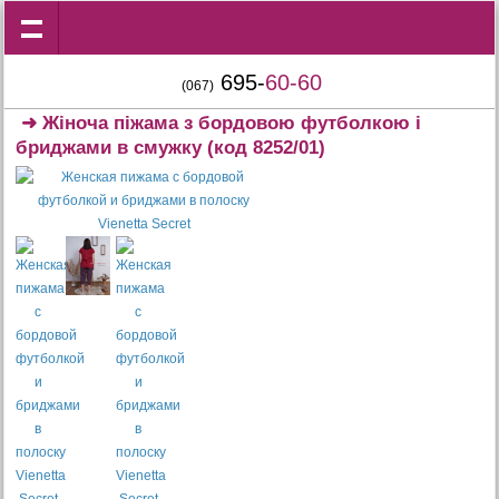
695-
60-60
(067)
➜
Жіноча піжама з бордовою футболкою і
бриджами в смужку
(код 8252/01)