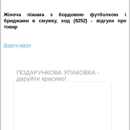
Жіноча піжама з бордовою футболкою і
бриджами в смужку, код (8252)
- вiдгуки про
товар
Додати вiдгук
ПОДАРУНКОВА УПАКОВКА -
даруйте красиво!