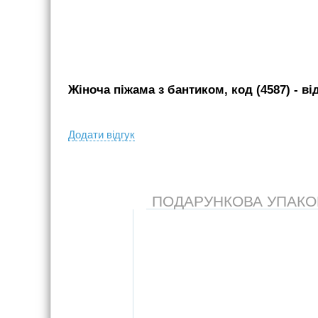
Жіноча піжама з бантиком, код (4587)
- вi
Додати вiдгук
ПОДАРУНКОВА УПАКОВК