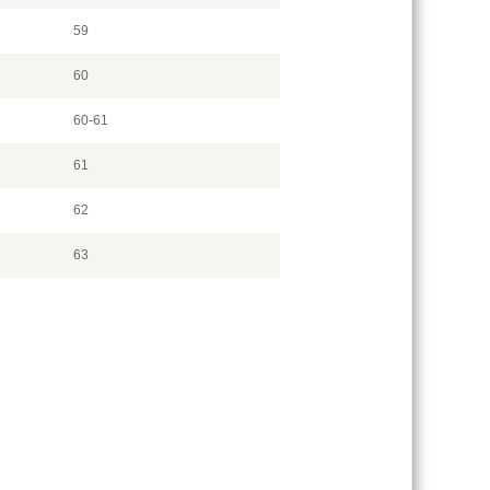
59
60
60-61
61
62
63