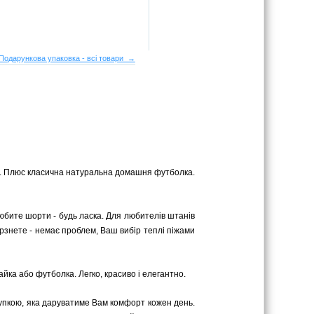
Подарункова упаковка - всі товари →
ром. Плюс класична натуральна домашня футболка.
юбите шорти - будь ласка. Для любителів штанів
 мерзнете - немає проблем, Ваш вибір теплі піжами
йка або футболка. Легко, красиво і елегантно.
купкою, яка даруватиме Вам комфорт кожен день.