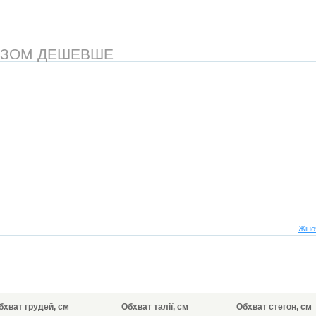
АЗОМ ДЕШЕВШЕ
Жіно
бхват грудей, см
Обхват талії, см
Обхват стегон, см