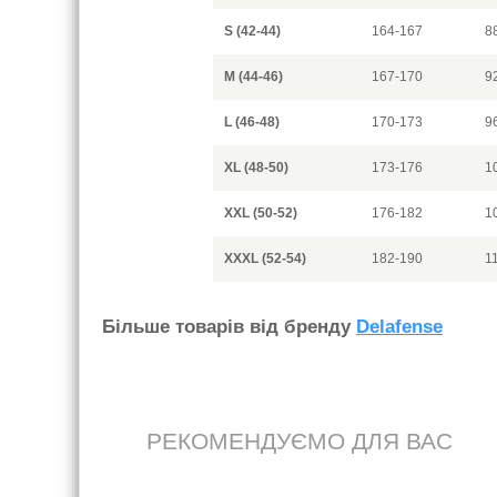
S (42-44)
164-167
8
M (44-46)
167-170
9
L (46-48)
170-173
9
XL (48-50)
173-176
1
XXL (50-52)
176-182
1
XXXL (52-54)
182-190
1
Бiльше товарiв вiд бренду
Delafense
РЕКОМЕНДУЄМО ДЛЯ ВАС