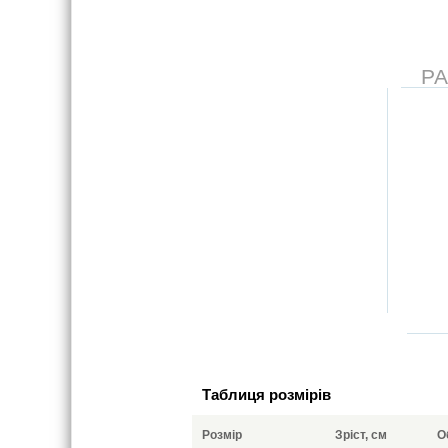
Р
Таблиця розмірів
Розмір
Зріст, см
О