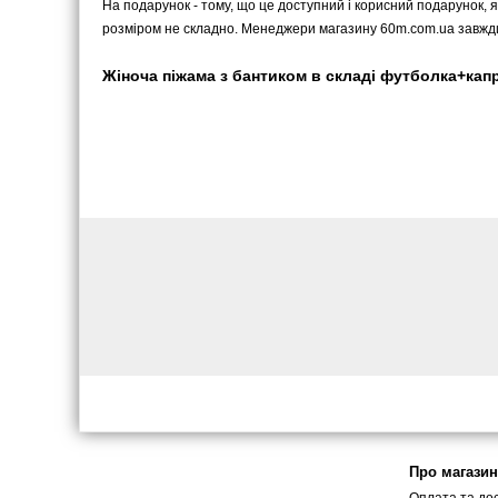
На подарунок - тому, що це доступний і корисний подарунок, я
розміром не складно. Менеджери магазину 60m.com.ua завжди
Жіноча піжама з бантиком в складі футболка+капрі
Про магазин