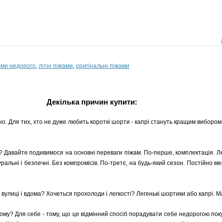
ами недорого
,
літні піжами
,
оригінальні піжами
Декілька причин купити:
чно. Для тих, хто не дуже любить короткі шорти - капрі стануть кращим вибо
і? Давайте подивимося на основні переваги піжам. По-перше, комплектація. Л
натуральні і безпечні. Без компромісів. По-третє, на будь-який сезон. Постійно
улиці і вдома? Хочеться прохолоди і легкості? Легенькі шортики або капрі. Ма
Чому? Для себе - тому, що це відмінний спосіб порадувати себе недорогою по