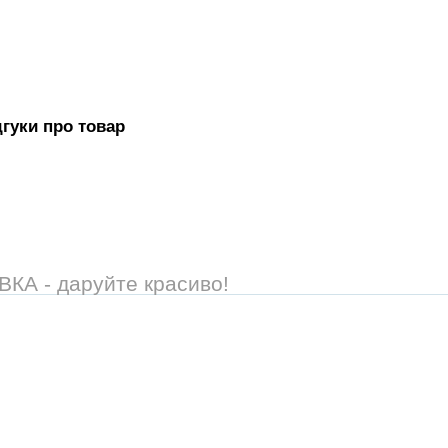
дгуки про товар
А - даруйте красиво!