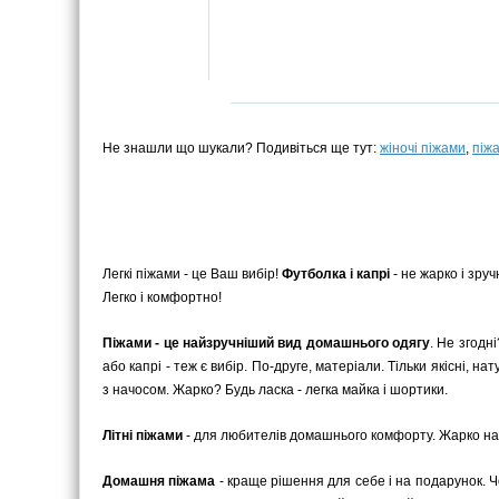
Не знашли що шукали? Подивіться ще тут:
жіночі піжами
,
піж
Легкі піжами - це Ваш вибір!
Футболка і капрі
- не жарко і зру
Легко і комфортно!
Піжами - це найзручніший вид домашнього одягу
. Не згодн
або капрі - теж є вибір. По-друге, матеріали. Тільки якісні, 
з начосом. Жарко? Будь ласка - легка майка і шортики.
Літні піжами
- для любителів домашнього комфорту. Жарко на в
Домашня піжама
- краще рішення для себе і на подарунок. 