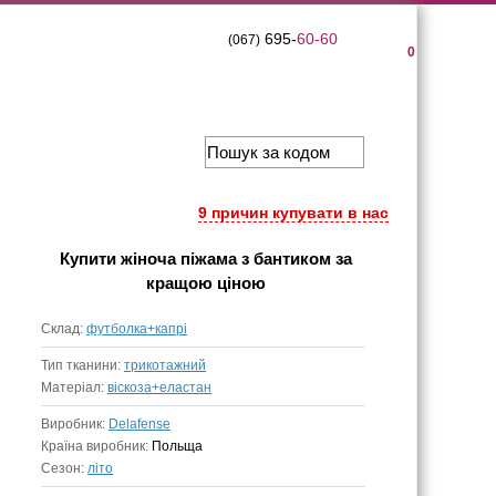
695-
60-60
(067)
0
9 причин купувати в нас
Купити
жіноча піжама з бантиком
за
кращою ціною
Склад:
футболка+капрі
Тип тканини:
трикотажний
Матеріал:
віскоза+еластан
Виробник:
Delafense
Країна виробник:
Польща
Сезон:
літо