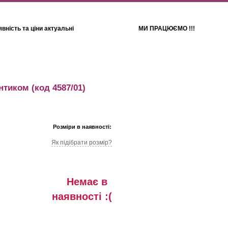
вність та ціни актуальні
МИ ПРАЦЮЄМО !!!
Для дітей
Рушники
антиком
(код 4587/01)
Розміри в наявності:
Як підібрати розмір?
Немає в
наявностi :(