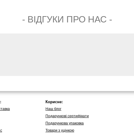
- ВIДГУКИ ПРО НАС -
:
Корисне:
ставка
Наш блог
Подарункові сертифікати
Подарункова упаковка
ас
Товари з уцінкою