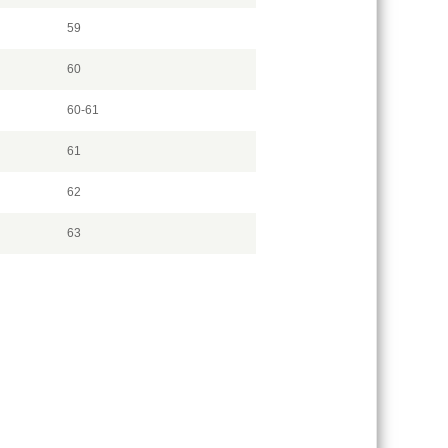
59
60
60-61
61
62
63