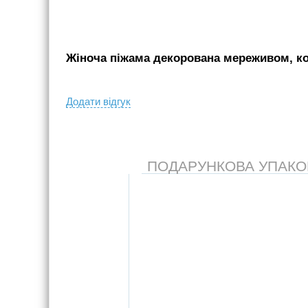
Жіноча піжама декорована мереживом, ко
Додати вiдгук
ПОДАРУНКОВА УПАКОВК