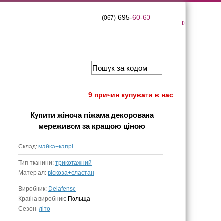
695-
60-60
(067)
0
9 причин купувати в нас
Купити
жіноча піжама декорована
мереживом
за кращою ціною
Склад:
майка+капрі
Тип тканини:
трикотажний
Матеріал:
віскоза+еластан
Виробник:
Delafense
Країна виробник:
Польща
Сезон:
літо