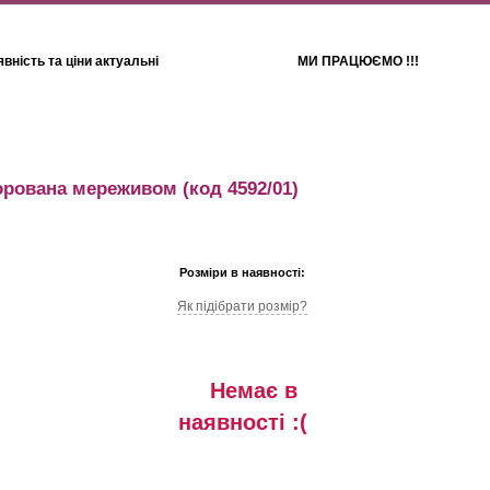
вність та ціни актуальні
МИ ПРАЦЮЄМО !!!
Для дітей
Рушники
орована мереживом
(код 4592/01)
Розміри в наявності:
Як підібрати розмір?
Немає в
наявностi :(