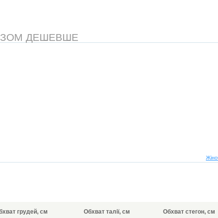
АЗОМ ДЕШЕВШЕ
Жіно
бхват грудей, см
Обхват талії, см
Обхват стегон, см