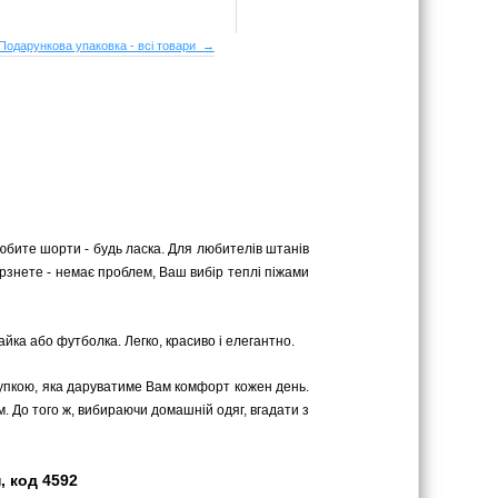
Подарункова упаковка - всі товари →
юбите шорти - будь ласка. Для любителів штанів
 мерзнете - немає проблем, Ваш вибір теплі піжами
йка або футболка. Легко, красиво і елегантно.
купкою, яка даруватиме Вам комфорт кожен день.
м. До того ж, вибираючи домашній одяг, вгадати з
, код 4592