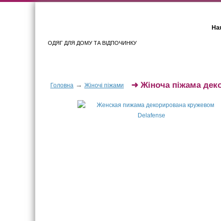
Ная
ОДЯГ ДЛЯ ДОМУ ТА ВІДПОЧИНКУ
Для жінок
Для чоловіків
➜
Жіноча піжама дек
→
Головна
Жіночі піжами