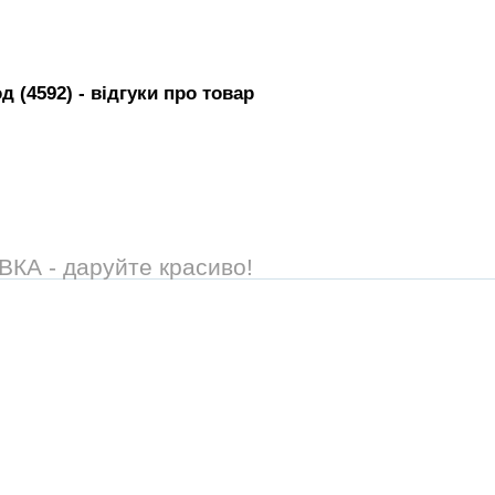
д (4592)
- вiдгуки про товар
А - даруйте красиво!