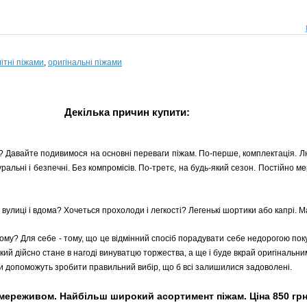
літні піжами
,
оригінальні піжами
Декілька причин купити:
і? Давайте подивимося на основні переваги піжам. По-перше, комплектація. Л
натуральні і безпечні. Без компромісів. По-третє, на будь-який сезон. Постійно
улиці і вдома? Хочеться прохолоди і легкості? Легенькі шортики або капрі. Ма
Чому? Для себе - тому, що це відмінний спосіб порадувати себе недорогою по
кий дійсно стане в нагоді винуватцю торжества, а ще і буде вкрай оригінальни
 допоможуть зробити правильний вибір, що б всі залишилися задоволені.
 мереживом. Найбільш широкий асортимент піжам. Ціна 850 грн