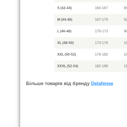
S (42-44)
164-167
8
M (44-46)
167-170
9
L (46-48)
170-173
9
XL (48-50)
173-176
1
XXL (50-52)
176-182
1
XXXL (52-54)
182-190
1
Бiльше товарiв вiд бренду
Delafense