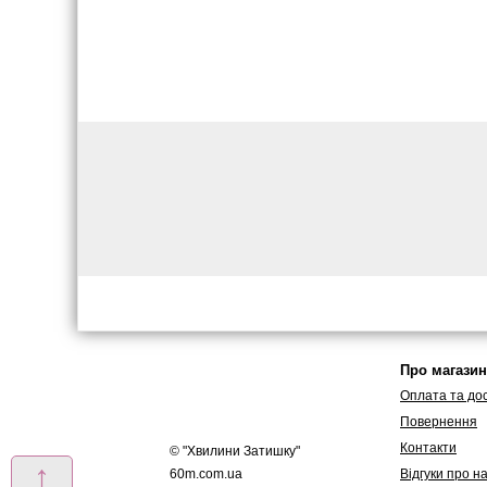
Про магазин
Оплата та до
Повернення
Контакти
© "
Хвилини Затишку
"
↑
60m.com.ua
Вiдгуки про н