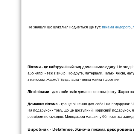
Не знашли що шукали? Подивіться ще тут:
піжами недорого
,
Піжами - це найзручніший вид домашнього одягу
. Не згодн
або капрі - теж є вибір. По-друге, матеріали. Тільки якісні, 
з начосом. Жарко? Будь ласка - легка майка і шортики.
Літні піжами
- для любителів домашнього комфорту. Жарко на в
Домашня піжама
- краще рішення для себе і на подарунок. 
На подарунок - тому, що це доступний і корисний подарунок, я
розміром не складно. Менеджери магазину 60m.com.ua завжди
Виробник - Delafense. Жіноча піжама декорована