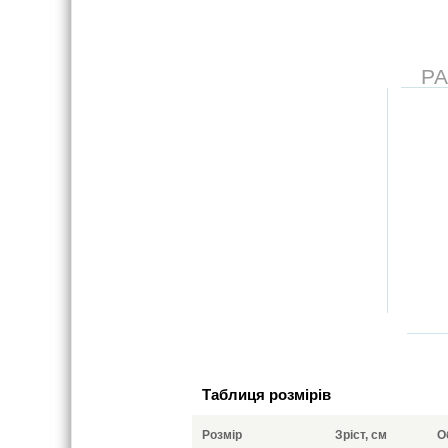
Р
Таблиця розмірів
Розмір
Зріст, см
О