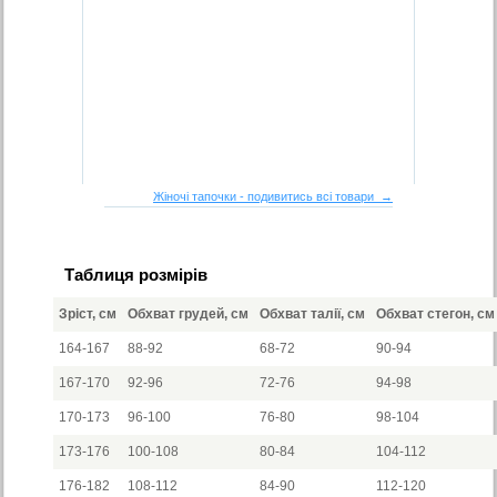
Жіночі тапочки - подивитись всі товари →
Таблиця розмірів
Зріст, см
Обхват грудей, см
Обхват талії, см
Обхват стегон, см
164-167
88-92
68-72
90-94
167-170
92-96
72-76
94-98
170-173
96-100
76-80
98-104
173-176
100-108
80-84
104-112
176-182
108-112
84-90
112-120