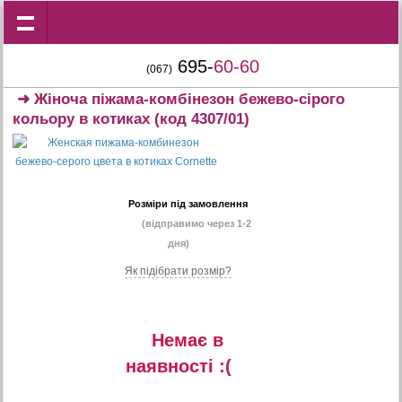
695-
60-60
(067)
➜
Жіноча піжама-комбінезон бежево-сірого
кольору в котиках
(код 4307/01)
Розміри під замовлення
(відправимо через 1-2
дня)
Як підібрати розмір?
Немає в
наявностi :(