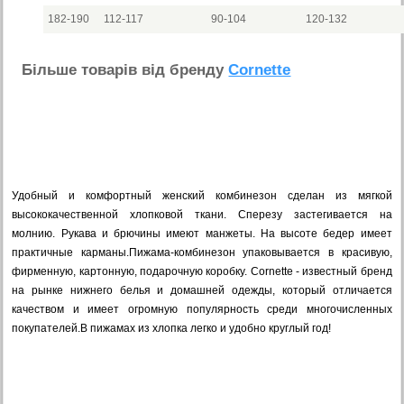
182-190
112-117
90-104
120-132
Бiльше товарiв вiд бренду
Cornette
Удобный и комфортный женский комбинезон сделан из мягкой
высококачественной хлопковой ткани. Сперезу застегивается на
молнию. Рукава и брючины имеют манжеты. На высоте бедер имеет
практичные карманы.Пижама-комбинезон упаковывается в красивую,
фирменную, картонную, подарочную коробку. Cornette - известный бренд
на рынке нижнего белья и домашней одежды, который отличается
качеством и имеет огромную популярность среди многочисленных
покупателей.В пижамах из хлопка легко и удобно круглый год!