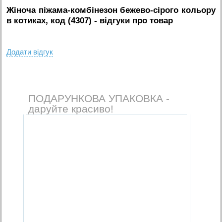
Жіноча піжама-комбінезон бежево-сірого кольору
в котиках, код (4307)
- вiдгуки про товар
Додати вiдгук
ПОДАРУНКОВА УПАКОВКА -
даруйте красиво!