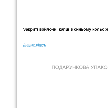
Закриті войлочні капці в синьому кольорі
Додати вiдгук
ПОДАРУНКОВА УПАКОВК