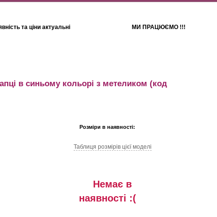
вність та ціни актуальні
МИ ПРАЦЮЄМО !!!
Для дітей
Рушники
капці в синьому кольорі з метеликом
(код
Розміри в наявності:
Таблиця розмiрiв цiєї моделi
Немає в
наявностi :(