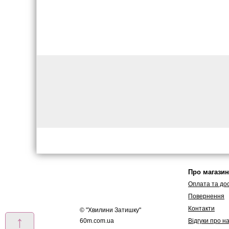
Про магазин
Оплата та до
Повернення
Контакти
© "
Хвилини Затишку
"
↑
60m.com.ua
Вiдгуки про н