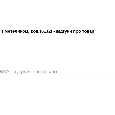
 з метеликом, код (6132)
- вiдгуки про товар
А - даруйте красиво!