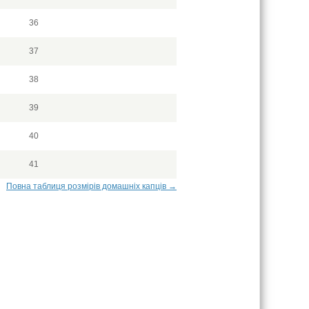
36
37
38
39
40
41
Повна таблиця розмірів домашніх капців →