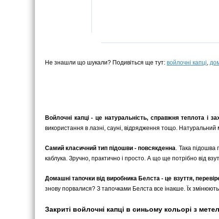
Не знашли що шукали? Подивіться ще тут:
войлочні капці
,
дом
Войлочні капці - це натуральність, справжня теплота і зах
використання в лазні, сауні, відрядження тощо. Натуральний м
Самий класичний тип підошви - повсякденна
. Така підошва 
каблука. Зручно, практично і просто. А що ще потрібно від взу
Домашні тапочки від виробника Белста - це взуття, переві
знову порвалися? З тапочками Белста все інакше. Їх змінюють
Закриті войлочні капці в синьому кольорі з метел