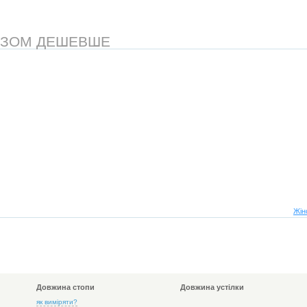
АЗОМ ДЕШЕВШЕ
Жін
Довжина стопи
Довжина устілки
як виміряти?