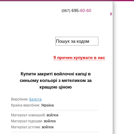
695-
60-60
(067)
0
9 причин купувати в нас
Купити
закриті войлочні капці в
синьому кольорі з метеликом
за
кращою ціною
Виробник:
Белста
Країна виробник:
Україна
Матеріал зовнішній:
войлок
Матеріал підошви:
войлок
Матеріал устілки:
войлок