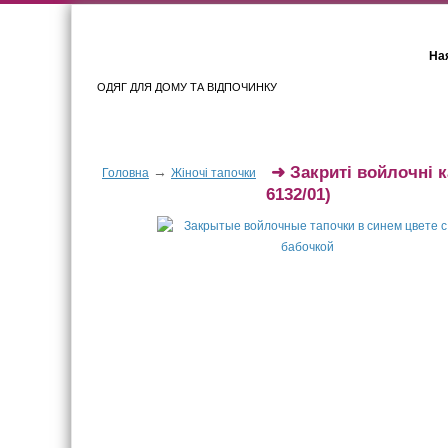
Ная
ОДЯГ ДЛЯ ДОМУ ТА ВІДПОЧИНКУ
Для жінок
Для чоловіків
➜
Закриті войлочні 
→
Головна
Жіночі тапочки
6132/01)