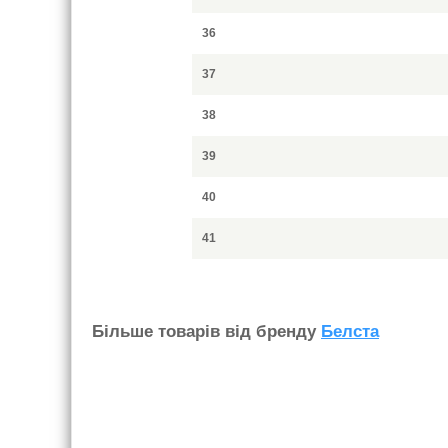
36
37
38
39
40
41
Бiльше товарiв вiд бренду
Белста