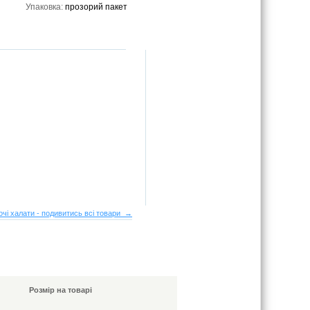
Упаковка:
прозорий пакет
очі халати - подивитись всі товари →
Розмір на товарі