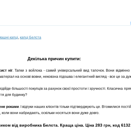
ашні капці
,
капці Белста
Декілька причин купити:
ист ніг
. Тапки з войлока - самий універсальний вид тапочок. Вони відмінно 
атеріал на основі вовни, нековзна підошва і елегантний вигляд - все це за ду
підійде більшості покупців за рахунок своєї простоти і зручності. Класична п
ття для будинку?
рене роками
. І відгуки наших клієнтів тільки підтверджують це. Втомилися пості
, коли вони набридають, оскільки носяться вони дуже довго.
иком від виробника Белста. Краща ціна. Ціна 283 грн, код 6132