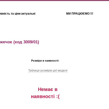
вність та ціни актуальні
МИ ПРАЦЮЄМО !!!
Для дітей
Рушники
ужечок
(код 3009/01)
Розміри в наявності:
Таблиця розмiрiв цiєї моделi
Немає в
наявностi :(