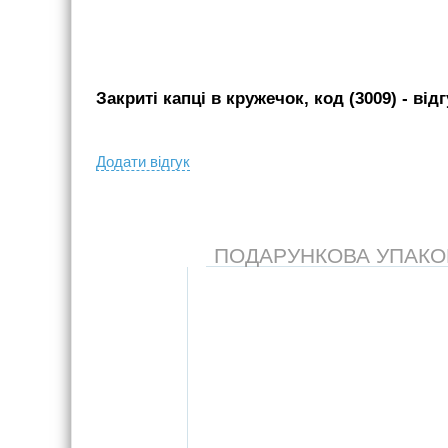
Закриті капці в кружечок, код (3009)
- вiд
Додати вiдгук
ПОДАРУНКОВА УПАКОВК