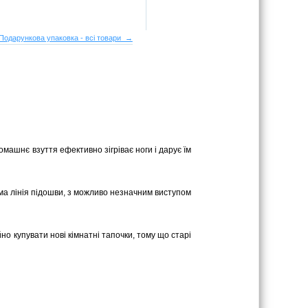
Подарункова упаковка - всі товари →
омашнє взуття ефективно зігріває ноги і дарує їм
ряма лінія підошви, з можливо незначним виступом
йно купувати нові кімнатні тапочки, тому що старі