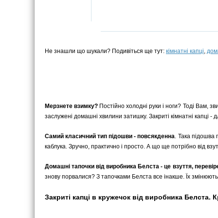
Не знашли що шукали? Подивіться ще тут:
кімнатні капці
,
дом
Мерзнете взимку?
Постійно холодні руки і ноги? Тоді Вам, зв
заслужені домашні хвилини затишку. Закриті кімнатні капці - дл
Самий класичний тип підошви - повсякденна
. Така підошва 
каблука. Зручно, практично і просто. А що ще потрібно від взу
Домашні тапочки від виробника Белста - це взуття, переві
знову порвалися? З тапочками Белста все інакше. Їх змінюють
Закриті капці в кружечок від виробника Белста. Кр