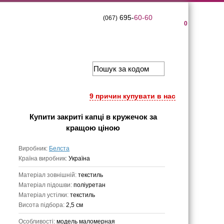
695-
60-60
(067)
0
9 причин купувати в нас
Купити
закриті капці в кружечок
за
кращою ціною
Виробник:
Белста
Країна виробник:
Україна
Матеріал зовнішній:
текстиль
Матеріал підошви:
поліуретан
Матеріал устілки:
текстиль
Висота підбора:
2,5 см
Особливості:
модель маломерная