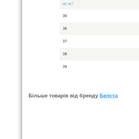
що це?
36
36
37
38
39
Бiльше товарiв вiд бренду
Белста