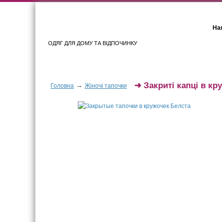
Ная
ОДЯГ ДЛЯ ДОМУ ТА ВІДПОЧИНКУ
Для жінок
Для чоловіків
➜
Закриті капці в кр
→
Головна
Жіночі тапочки