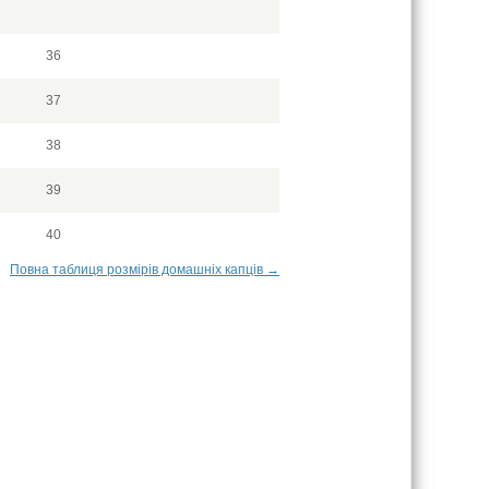
36
37
38
39
40
Повна таблиця розмірів домашніх капців →