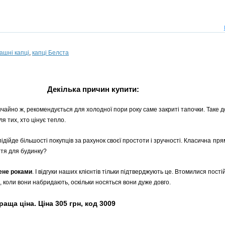
ашні капці
,
капці Белста
Декілька причин купити:
ичайно ж, рекомендується для холодної пори року саме закриті тапочки. Таке д
я тих, хто цінує тепло.
підійде більшості покупців за рахунок своєї простоти і зручності. Класична п
ття для будинку?
рене роками
. І відгуки наших клієнтів тільки підтверджують це. Втомилися пості
, коли вони набридають, оскільки носяться вони дуже довго.
аща ціна. Ціна 305 грн, код 3009