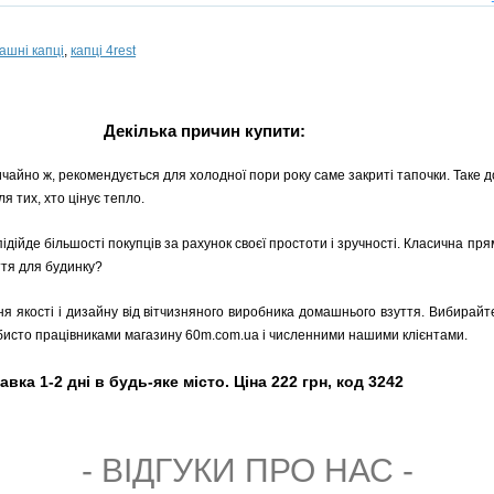
ашні капці
,
капці 4rest
Декілька причин купити:
ичайно ж, рекомендується для холодної пори року саме закриті тапочки. Таке д
я тих, хто цінує тепло.
підійде більшості покупців за рахунок своєї простоти і зручності. Класична п
ття для будинку?
ня якості і дизайну від вітчизняного виробника домашнього взуття. Вибирайте
обисто працівниками магазину 60m.com.ua і численними нашими клієнтами.
авка 1-2 дні в будь-яке місто. Ціна 222 грн, код 3242
- ВIДГУКИ ПРО НАС -