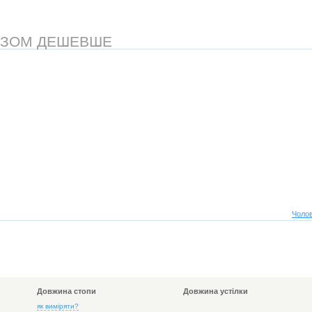
АЗОМ ДЕШЕВШЕ
Чолов
Довжина стопи
Довжина устілки
як виміряти?