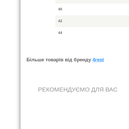
40
42
44
Бiльше товарiв вiд бренду
4rest
РЕКОМЕНДУЄМО ДЛЯ ВАС