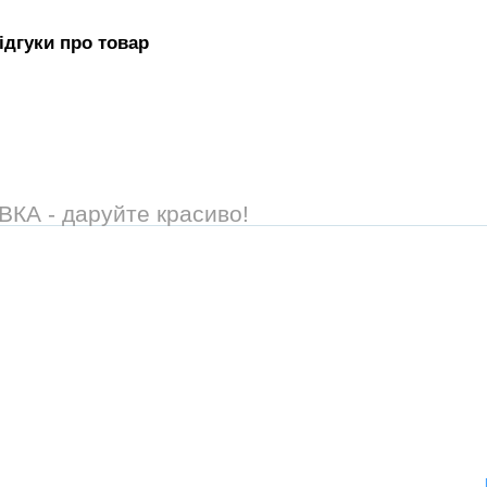
iдгуки про товар
А - даруйте красиво!