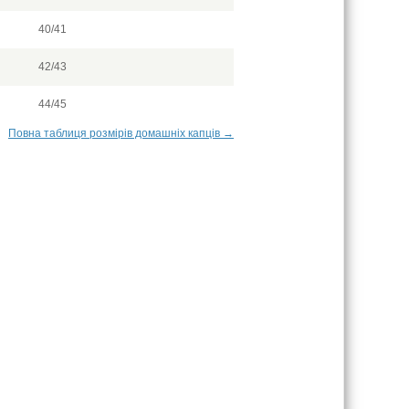
40/41
42/43
44/45
Повна таблиця розмірів домашніх капців →