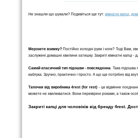
Не знашли що шукали? Подивіться ще тут:
кімнатні капці
,
дом
Мерзнете взимку?
Постійно холодні руки і ноги? Тоді Вам, зв
заслужені домашні хвилини затишку. Закриті кімнатні капці - дл
Самий класичний тип підошви - повсякденна
. Така підошва 
каблука. Зручно, практично і просто. А що ще потрібно від взу
Тапочки від виробника 4rest (for rest)
- це відмінне поєднан
можете не хвилюватися. Вони перевірені роками, а також ос
Закриті капці для чоловіків від бренду 4rest. Дост