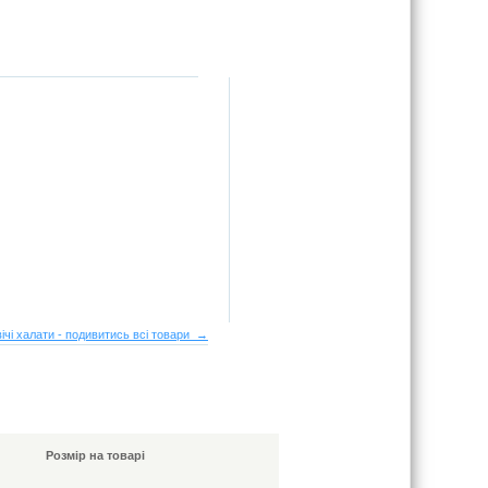
ічі халати - подивитись всі товари →
Розмір на товарі