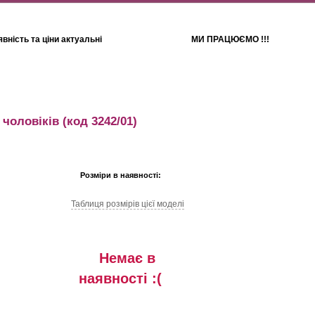
вність та ціни актуальні
МИ ПРАЦЮЄМО !!!
Для дітей
Рушники
 чоловіків
(код 3242/01)
Розміри в наявності:
Таблиця розмiрiв цiєї моделi
Немає в
наявностi :(