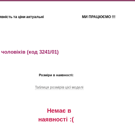
вність та ціни актуальні
МИ ПРАЦЮЄМО !!!
Для дітей
Рушники
 чоловіків
(код 3241/01)
Розміри в наявності:
Таблиця розмiрiв цiєї моделi
Немає в
наявностi :(