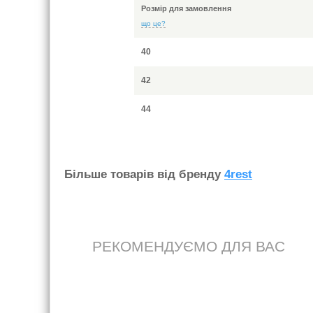
Розмір для замовлення
що це?
40
42
44
Бiльше товарiв вiд бренду
4rest
РЕКОМЕНДУЄМО ДЛЯ ВАС