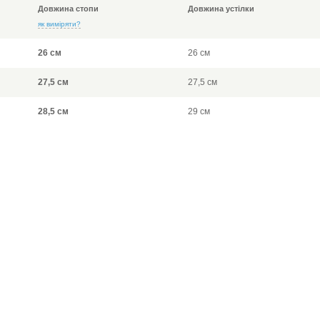
Довжина стопи
Довжина устілки
як виміряти?
26 см
26 см
27,5 см
27,5 см
28,5 см
29 см