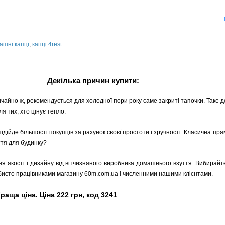
ашні капці
,
капці 4rest
Декілька причин купити:
ичайно ж, рекомендується для холодної пори року саме закриті тапочки. Таке д
я тих, хто цінує тепло.
підійде більшості покупців за рахунок своєї простоти і зручності. Класична п
ття для будинку?
ня якості і дизайну від вітчизняного виробника домашнього взуття. Вибирайте
обисто працівниками магазину 60m.com.ua і численними нашими клієнтами.
раща ціна. Ціна 222 грн, код 3241