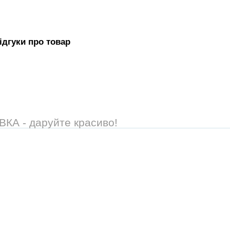
iдгуки про товар
А - даруйте красиво!