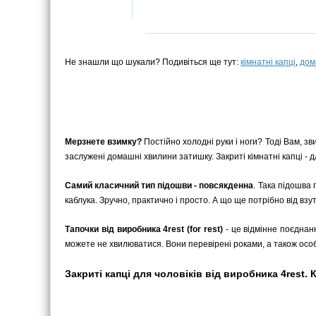
Не знашли що шукали? Подивіться ще тут:
кімнатні капці
,
дом
Мерзнете взимку?
Постійно холодні руки і ноги? Тоді Вам, зв
заслужені домашні хвилини затишку. Закриті кімнатні капці - дл
Самий класичний тип підошви - повсякденна
. Така підошва 
каблука. Зручно, практично і просто. А що ще потрібно від взу
Тапочки від виробника 4rest (for rest)
- це відмінне поєднан
можете не хвилюватися. Вони перевірені роками, а також ос
Закриті капці для чоловіків від виробника 4rest. К