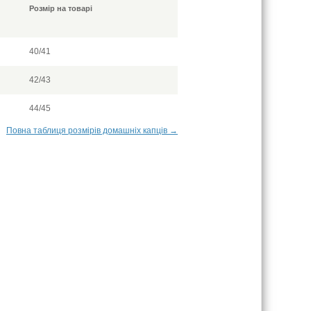
Розмір на товарі
40/41
42/43
44/45
Повна таблиця розмірів домашніх капців →