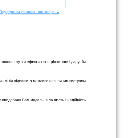
Подарункова упаковка - всі товари →
омашнє взуття ефективно зігріває ноги і дарує їм
ряма лінія підошви, з можливо незначним виступом
 вподобану Вам модель, а за якість і надійність