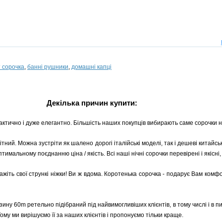
 сорочка
,
банні рушники
,
домашні капці
Декілька причин купити:
рактично і дуже елегантно. Більшість наших покупців вибирають саме сорочки на
тний. Можна зустріти як шалено дорогі італійські моделі, так і дешеві китайс
мальному поєднанню ціна / якість. Всі наші нічні сорочки перевірені і якісні
кажіть свої стрункі ніжки! Ви ж вдома. Коротенька сорочка - подарує Вам комф
ину 60m ретельно підібраний під найвимогливіших клієнтів, в тому числі і в пи
му ми вирішуємо її за наших клієнтів і пропонуємо тільки краще.