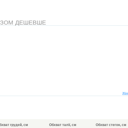
АЗОМ ДЕШЕВШЕ
Жін
бхват грудей, см
Обхват талії, см
Обхват стегон, см