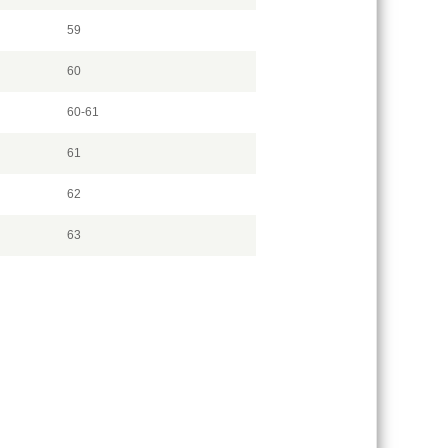
59
60
60-61
61
62
63