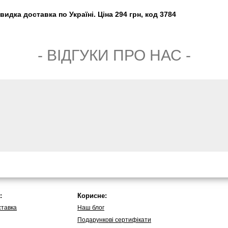
дка доставка по Україні. Ціна 294 грн, код 3784
- ВIДГУКИ ПРО НАС -
:
Корисне:
ставка
Наш блог
Подарункові сертифікати