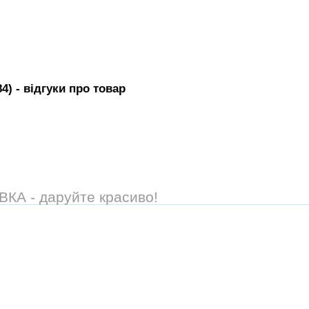
84)
- вiдгуки про товар
А - даруйте красиво!