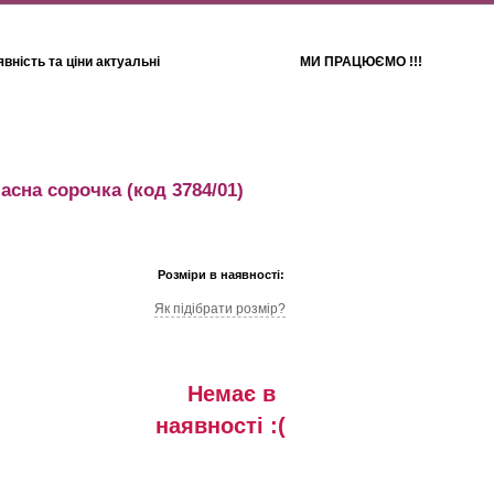
вність та ціни актуальні
МИ ПРАЦЮЄМО !!!
Для дітей
Рушники
асна сорочка
(код 3784/01)
Розміри в наявності:
Як підібрати розмір?
Немає в
наявностi :(