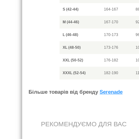
S (42-44)
164-167
8
M (44-46)
167-170
9
L (46-48)
170-173
9
XL (48-50)
173-176
1
XXL (50-52)
176-182
1
XXXL (52-54)
182-190
1
Бiльше товарiв вiд бренду
Serenade
РЕКОМЕНДУЄМО ДЛЯ ВАС