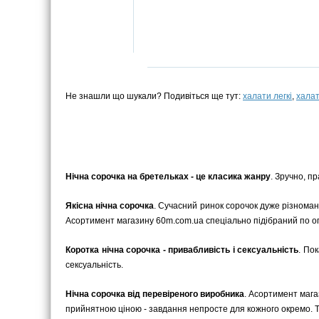
Не знашли що шукали? Подивіться ще тут:
халати легкі
,
халат
Нічна сорочка на бретельках - це класика жанру
. Зручно, п
Якісна нічна сорочка
. Сучасний ринок сорочок дуже різномані
Асортимент магазину 60m.com.ua спеціально підібраний по опти
Коротка нічна сорочка - привабливість і сексуальність
. По
сексуальність.
Нічна сорочка від перевіреного виробника
. Асортимент магаз
прийнятною ціною - завдання непросте для кожного окремо. То