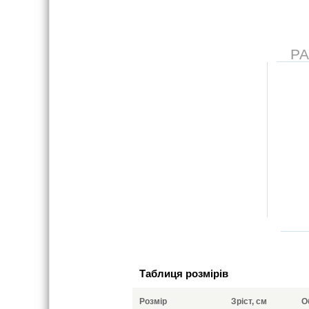
Р
Таблиця розмірів
Розмір
Зріст, см
О