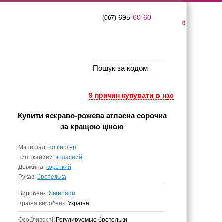
695-
60-60
(067)
0
9 причин купувати в нас
Купити
яскраво-рожева атласна сорочка
за кращою ціною
Матеріал:
поліестер
Тип тканини:
атласний
Довжина:
короткий
Рукав:
бретелька
Виробник:
Serenade
Країна виробник:
Україна
Особливості:
Регулируемые бретельки