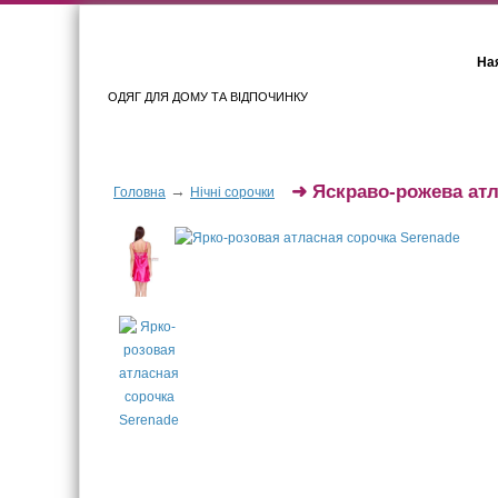
Ная
ОДЯГ ДЛЯ ДОМУ ТА ВІДПОЧИНКУ
Для жінок
Для чоловіків
➜
Яскраво-рожева атл
→
Головна
Нічні сорочки