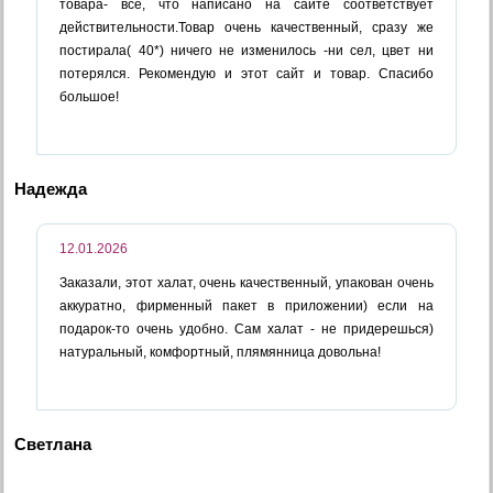
товара- все, что написано на сайте соответствует
действительности.Товар очень качественный, сразу же
постирала( 40*) ничего не изменилось -ни сел, цвет ни
потерялся. Рекомендую и этот сайт и товар. Спасибо
большое!
Надежда
12.01.2026
Заказали, этот халат, очень качественный, упакован очень
аккуратно, фирменный пакет в приложении) если на
подарок-то очень удобно. Сам халат - не придерешься)
натуральный, комфортный, плямянница довольна!
Светлана