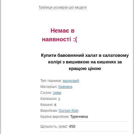
Таблиця розмiрiв цiєї моделi
Немає в
наявностi :(
Купити
бавовняний халат в салатовому
колірі з вишивкою на кишенях
за
кращою ціною
Тип тканини:
махровий
Матеріал:
бавовна
Сезон:
зима
Капюшон:
є
Кишені:
є
Виробник:
Gursan Kids
Країна виробник:
Туреччина
Щільність, гр/м2:
450