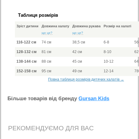
Таблиця розмірів
Зріст дитини
Довжина халату
Довжина рукава
Розмір на халаті
що це?
що це?
116-122 см
74 см
38,5 см
6-8
56
128-132 см
81 см
42 см
8-10
62
138-144 см
88 см
45 см
10-12
64
152-158 см
95 см
49 см
12-14
78
Повна таблиця розмірів дитячих халатів →
Бiльше товарiв вiд бренду
Gursan Kids
РЕКОМЕНДУЄМО ДЛЯ ВАС