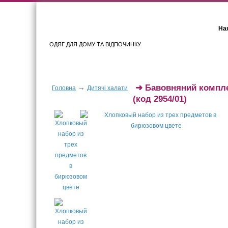
Ная
ОДЯГ ДЛЯ ДОМУ ТА ВІДПОЧИНКУ
Для жінок
Для чоловіків
➜
Бавовняний компле
→
Головна
Дитячі халати
(код 2954/01)