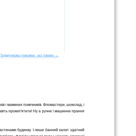
Подарункова упаковка - всі товари →
ків і маминих помічників. Фломастери, шоколад, і
навіть прокип'ятити! Ну а ручне і машинне прання
астинами будинку. І лише банний халат здатний