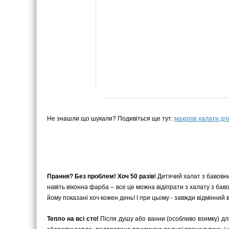
Не знашли що шукали? Подивіться ще тут:
махрові халати дл
Прання? Без проблем! Хоч 50 разів
! Дитячий халат з бавовни
навіть віконна фарба – все це можна відіпрати з халату з бав
йому показані хоч кожен день! І при цьому - завжди відмінний 
Тепло на всі сто!
Після душу або ванни (особливо взимку) дл