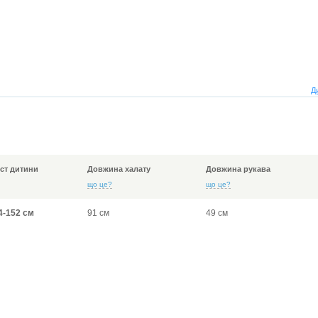
Д
іст дитини
Довжина халату
Довжина рукава
що це?
що це?
4-152 см
91 см
49 см