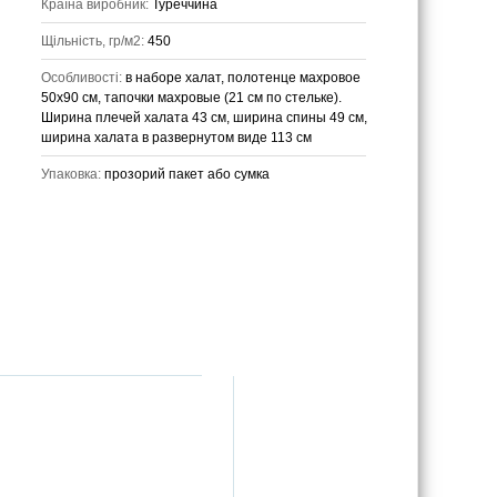
Країна виробник:
Туреччина
Щільність, гр/м2:
450
Особливості:
в наборе халат, полотенце махровое
50х90 см, тапочки махровые (21 см по стельке).
Ширина плечей халата 43 см, ширина спины 49 см,
ширина халата в развернутом виде 113 см
Упаковка:
прозорий пакет або сумка