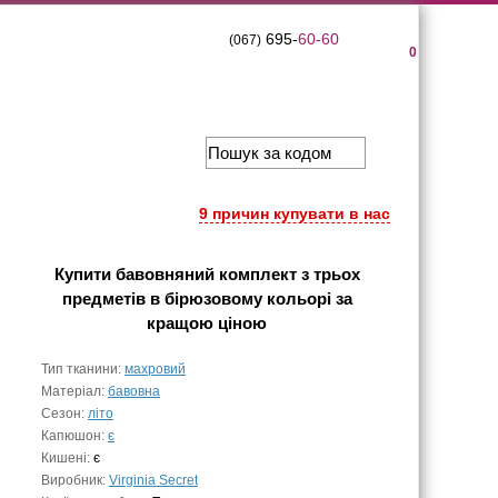
695-
60-60
(067)
0
9 причин купувати в нас
Купити
бавовняний комплект з трьох
предметів в бірюзовому кольорі
за
кращою ціною
Тип тканини:
махровий
Матеріал:
бавовна
Сезон:
літо
Капюшон:
є
Кишені:
є
Виробник:
Virginia Secret