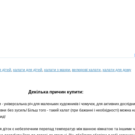
я дітей
,
халати для дітей
,
халати з махри
,
велюрові халати
,
халати для дому
Декілька причин купити:
 - універсальна річ для маленьких художників і чомучок, для активних дослідни
овни без зусиль! Більш того - такий халат (при бажанні і необхідності) можна 
вид!
я діток є небезпечним перепад температур між ванною кімнатою та іншими ч