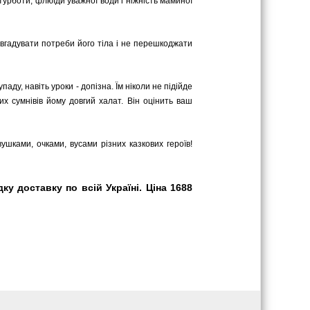
турботи, флюїди уважної води і ніжність маминої
 вгадувати потреби його тіла і не перешкоджати
паду, навіть уроки - допізна. Їм ніколи не підійде
х сумнівів йому довгий халат. Він оцінить ваш
шками, очками, вусами різних казкових героїв!
у доставку по всій Україні. Ціна 1688