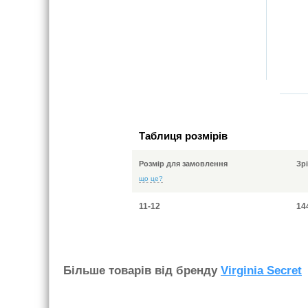
Таблиця розмірів
Розмір для замовлення
Зр
що це?
11-12
14
Бiльше товарiв вiд бренду
Virginia Secret