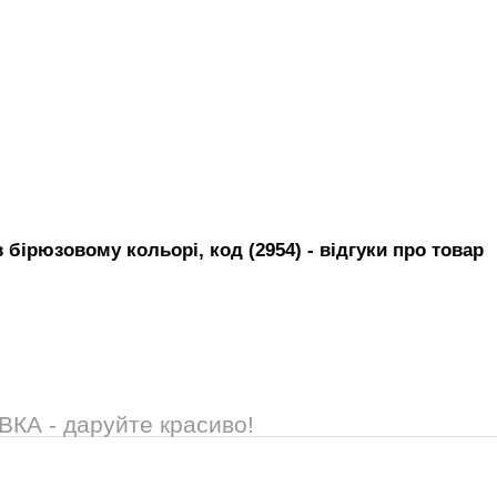
 бірюзовому кольорі, код (2954)
- вiдгуки про товар
А - даруйте красиво!