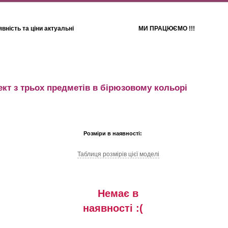
вність та ціни актуальні
МИ ПРАЦЮЄМО !!!
Для дітей
Рушники
кт з трьох предметів в бірюзовому кольорі
Розміри в наявності:
Таблиця розмiрiв цiєї моделi
Немає в
наявностi :(