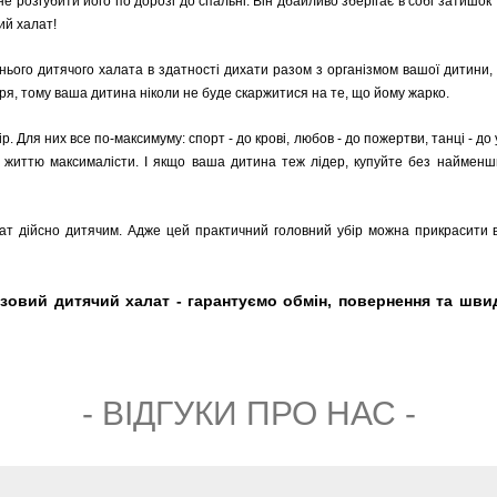
 розгубити його по дорозі до спальні. Він дбайливо зберігає в собі затишок 
ий халат!
тнього дитячого халата в здатності дихати разом з організмом вашої дитини,
тря, тому ваша дитина ніколи не буде скаржитися на те, що йому жарко.
р. Для них все по-максимуму: спорт - до крові, любов - до пожертви, танці - до у
о життю максималісти. І якщо ваша дитина теж лідер, купуйте без найменши
 дійсно дитячим. Адже цей практичний головний убір можна прикрасити ву
овий дитячий халат - гарантуємо обмін, повернення та швидк
- ВIДГУКИ ПРО НАС -