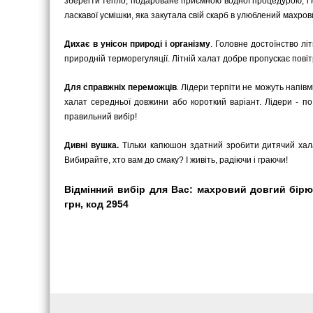
зберегти тепло, подароване приємною водної процедурою, і не
ласкавої усмішки, яка закутала свій скарб в улюблений махров
Дихає в унісон природі і організму
. Головне достоїнство лі
природній терморегуляції. Літній халат добре пропускає пові
Для справжніх переможців
. Лідери терпіти не можуть напівмі
халат середньої довжини або короткий варіант. Лідери - п
правильний вибір!
Дивні вушка.
Тільки капюшон здатний зробити дитячий халат
Вибирайте, хто вам до смаку? І живіть, радіючи і граючи!
Відмінний вибір для Вас: махровий довгий бірюз
грн, код 2954