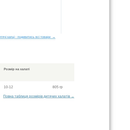
итячі капці - подивитись всі товари →
Розмір на халаті
10-12
805 гр
Повна таблиця розмірів дитячих халатів →