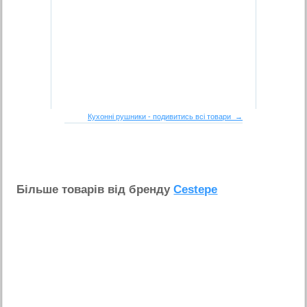
Кухонні рушники - подивитись всі товари →
Бiльше товарiв вiд бренду
Cestepe